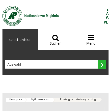
Zum Inhalt wechseln
A
A
Nadleśnictwo Miękinia
A
PL


select-division
Suchen
Menü

Nasza praca
Użytkowanie lasu
II Przetarg na dzierżawę parkingu