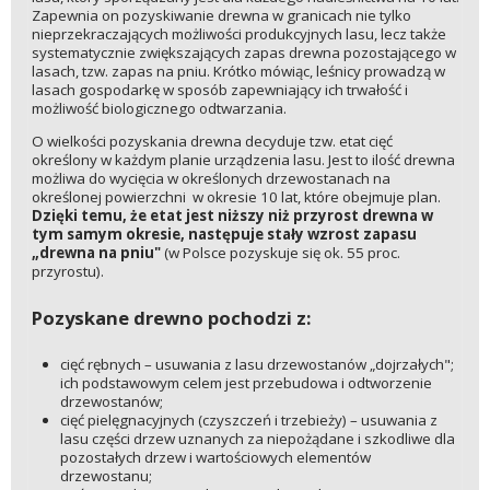
Zapewnia on pozyskiwanie drewna w granicach nie tylko
nieprzekraczających możliwości produkcyjnych lasu, lecz także
systematycznie zwiększających zapas drewna pozostającego w
lasach, tzw. zapas na pniu. Krótko mówiąc, leśnicy prowadzą w
lasach gospodarkę w sposób zapewniający ich trwałość i
możliwość biologicznego odtwarzania.
O wielkości pozyskania drewna decyduje tzw. etat cięć
określony w każdym planie urządzenia lasu. Jest to ilość drewna
możliwa do wycięcia w określonych drzewostanach na
określonej powierzchni w okresie 10 lat, które obejmuje plan.
Dzięki temu, że etat jest niższy niż przyrost drewna w
tym samym okresie, następuje stały wzrost zapasu
„drewna na pniu"
(w Polsce pozyskuje się ok. 55 proc.
przyrostu).
Pozyskane drewno pochodzi z:
cięć rębnych – usuwania z lasu drzewostanów „dojrzałych";
ich podstawowym celem jest przebudowa i odtworzenie
drzewostanów;
cięć pielęgnacyjnych (czyszczeń i trzebieży) – usuwania z
lasu części drzew uznanych za niepożądane i szkodliwe dla
pozostałych drzew i wartościowych elementów
drzewostanu;