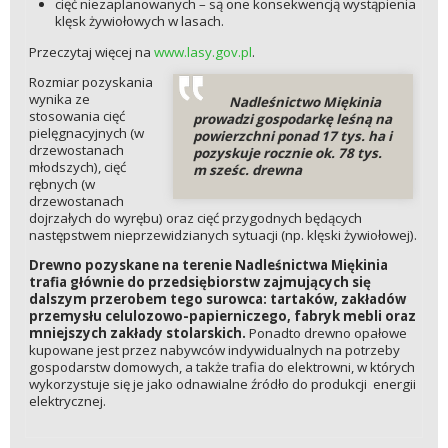
cięć niezaplanowanych – są one konsekwencją wystąpienia
klęsk żywiołowych w lasach.
Przeczytaj więcej na
www.lasy.gov.pl
.
Rozmiar pozyskania
wynika ze
Nadleśnictwo Miękinia
stosowania cięć
prowadzi gospodarkę leśną na
pielęgnacyjnych (w
powierzchni ponad 17 tys. ha i
drzewostanach
pozyskuje rocznie ok. 78 tys.
młodszych), cięć
m sześc. drewna
rębnych (w
drzewostanach
dojrzałych do wyrębu) oraz cięć przygodnych będących
następstwem nieprzewidzianych sytuacji (np. klęski żywiołowej).
Drewno pozyskane na terenie Nadleśnictwa Miękinia
trafia głównie do przedsiębiorstw zajmujących się
dalszym przerobem tego surowca: tartaków, zakładów
przemysłu celulozowo-papierniczego, fabryk mebli oraz
mniejszych zakłady stolarskich.
Ponadto drewno opałowe
kupowane jest przez nabywców indywidualnych na potrzeby
gospodarstw domowych, a także trafia do elektrowni, w których
wykorzystuje się je jako odnawialne źródło do produkcji energii
elektrycznej.