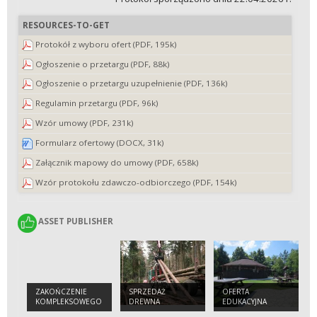
RESOURCES-TO-GET
Protokół z wyboru ofert (PDF, 195k)
Ogłoszenie o przetargu (PDF, 88k)
Ogłoszenie o przetargu uzupełnienie (PDF, 136k)
Regulamin przetargu (PDF, 96k)
Wzór umowy (PDF, 231k)
Formularz ofertowy (DOCX, 31k)
Załącznik mapowy do umowy (PDF, 658k)
Wzór protokołu zdawczo-odbiorczego (PDF, 154k)
ASSET PUBLISHER
ASSET PUBLISHER
ZAKOŃCZENIE
SPRZEDAŻ
OFERTA
KOMPLEKSOWEGO
DREWNA
EDUKACYJNA
PROJEKTU