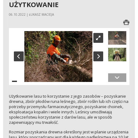
UŻYTKOWANIE
06.10.2022 | ŁUKASZ MACIEJA
Użytkowanie lasu to korzystanie z jego zasobów – pozyskanie
drewna, zbiór płodów runa leśnego, zbiór roślin lub ich części na
potrzeby przemysłu farmaceutycznego, pozyskanie choinek,
eksploatacja kopalin i wiele innych. Leśnicy umożliwiają
społeczeństwu korzystanie z darów lasu, ale w sposób
zapewniający mu trwałość.
Rozmiar pozyskania drewna określony jest w planie urządzenia
lasu, który sporządzany jest dla każdego nadleśnictwa na 10 lat.