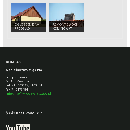
OCHRONY
GATUNKÓW I
SIEDLISK
PRZYRODNICZYCH
NA OBSZARACH
ZARZĄDZANYCH
OGŁOSZENIE NA
REMONT DWÓCH
PRZEZ PGL LASY
PRZEGLĄD
KOMINÓW W
PAŃSTWOWE
BUDYNKÓW
BUDYNKACH
NADLEŚNICTWA
MIĘKINIA
KONTAKT:
Nadleśnictwo Miękinia
ul. Sportowa 2
55-330 Miękinia
tel. 71-3140063, 3140064
fax 71-3178184
miekinia@wroclaw.lasy.gov.pl
Śledź nasz kanał YT: