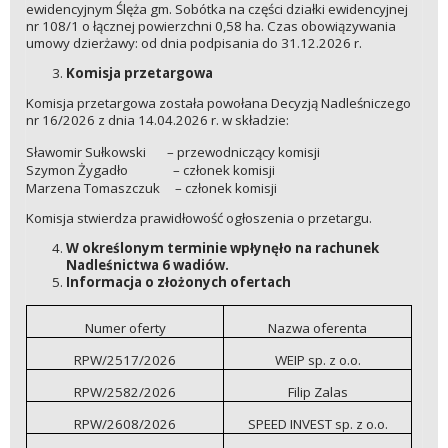
ewidencyjnym Ślęża gm. Sobótka na części działki ewidencyjnej
nr 108/1 o łącznej powierzchni 0,58 ha. Czas obowiązywania
umowy dzierżawy: od dnia podpisania do 31.12.2026 r.
Komisja przetargowa
Komisja przetargowa została powołana Decyzją Nadleśniczego
nr 16/2026 z dnia 14.04.2026 r. w składzie:
Sławomir Sułkowski – przewodniczący komisji
Szymon Żygadło – członek komisji
Marzena Tomaszczuk – członek komisji
Komisja stwierdza prawidłowość ogłoszenia o przetargu.
W określonym terminie wpłynęło na rachunek
Nadleśnictwa 6 wadiów.
Informacja o złożonych ofertach
Numer oferty
Nazwa oferenta
RPW/2517/2026
WEIP sp. z o.o.
RPW/2582/2026
Filip Zalas
RPW/2608/2026
SPEED INVEST sp. z o.o.