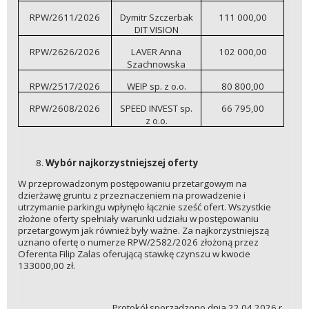
RPW/2611/2026
Dymitr Szczerbak
111 000,00
DIT VISION
RPW/2626/2026
LAVER Anna
102 000,00
Szachnowska
RPW/2517/2026
WEIP sp. z o.o.
80 800,00
RPW/2608/2026
SPEED INVEST sp.
66 795,00
z o.o.
Wybór najkorzystniejszej oferty
W przeprowadzonym postępowaniu przetargowym na
dzierżawę gruntu z przeznaczeniem na prowadzenie i
utrzymanie parkingu wpłynęło łącznie sześć ofert. Wszystkie
złożone oferty spełniały warunki udziału w postępowaniu
przetargowym jak również były ważne. Za najkorzystniejszą
uznano ofertę o numerze RPW/2582/2026 złożoną przez
Oferenta Filip Zalas oferującą stawkę czynszu w kwocie
133000,00 zł.
Protokół sporządzono dnia 22.04.2026 r.