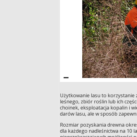
Użytkowanie lasu to korzystanie
leśnego, zbiór roślin lub ich cz
choinek, eksploatacja kopalin i w
darów lasu, ale w sposób zapewni
Rozmiar pozyskania drewna określ
dla każdego nadleśnictwa na 10 l
nieprzekraczających możliwości p