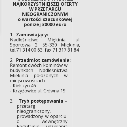
NAJKORZYSTNIEJSZEJ OFERTY
W PRZETARGU
NIEOGRANICZONYM
o wartości szacunkowej
poniżej 30000 euro
1.
Zamawiający:
Nadleśnictwo Miękinia, ul.
Sportowa 2, 55-330 Miękinia,
tel.71 314 00 63, fax 71 317 81 84
2.
Przedmiot zamówienia:
Remont dwóch kominów w
budynkach Nadleśnictwa
Miękinia położonych w
miejscowościach:
- Kiełczyn 46
- Krzyżowice ul. Główna 19
3.
Tryb postępowania
–
przetarg
nieograniczony,
prowadzony w oparciu
o wewnętrzny
Regulamin udzielania