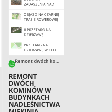
(DZ. EW. 11 OBR.
ZADASZENIA NAD
ŚLĘŻA, JEDNOSTKA
RZEŹBĄ „PANNA Z
EWIDENCYJNA
RYBĄ” I „NIEDŹWIEDŹ”
OBJAZD NA CZARNEJ
SOBÓTKA-MIASTO) II
(DZ. EW. 11 OBR.
TRASIE ROWEROWEJ -
POSTĘPOWANIE
ŚLĘŻA, JEDNOSTKA
MIĘKIŃSKIE TRASY
EWIDENCYJNA
ROWEROWE
II PRZETARG NA
SOBÓTKA-MIASTO)
DZIERŻAWĘ
PARKINGU
PRZETARG NA
DZIERŻAWĘ W CELU
PROWADZENIA
DZIAŁALNOŚCI
Remont dwóch kominów w budynkach Nadleśnictwa Miękinia
HANDLOWEJ
REMONT
DWÓCH
KOMINÓW W
BUDYNKACH
NADLEŚNICTWA
MIĘKINIA