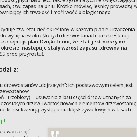
ach, tzw. zapas na pniu. Krótko mówiąc, leśnicy prowadzą 
niający ich trwałość i możliwość biologicznego
cyduje tzw. etat cięć określony w każdym planie urządzenia
wa do wycięcia w określonych drzewostanach na określonej
óre obejmuje plan.
Dzięki temu, że etat jest niższy niż
kresie, następuje stały wzrost zapasu „drewna na
55 proc. przyrostu).
dzi z:
su drzewostanów „dojrzałych"; ich podstawowym celem jest
rzewostanów;
eń i trzebieży) – usuwania z lasu części drzew uznanych za
 pozostałych drzew i wartościowych elementów drzewostanu;
ne konsekwencją wystąpienia klęsk żywiołowych w lasach.
.pl
.
osowania cięć