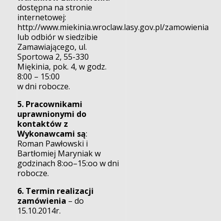
dostępna na stronie
internetowej:
http://www.miekinia.wroclaw.lasy.gov.pl/zamowienia
lub odbiór w siedzibie
Zamawiającego, ul.
Sportowa 2, 55-330
Miękinia, pok. 4, w godz.
8:00 – 15:00
w dni robocze.
5. Pracownikami
uprawnionymi do
kontaktów z
Wykonawcami są
:
Roman Pawłowski i
Bartłomiej Maryniak w
godzinach 8:oo–15:oo w dni
robocze.
6. Termin realizacji
zamówienia
– do
15.10.2014r.