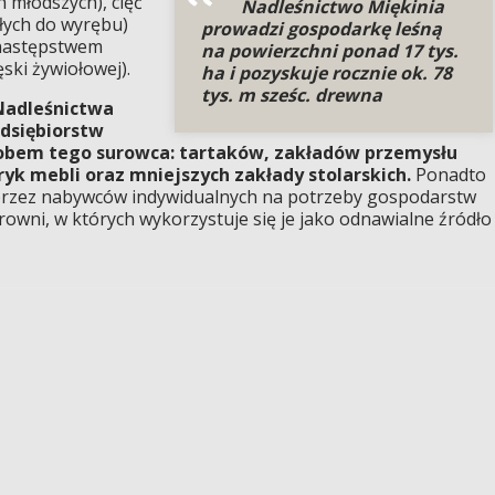
 młodszych), cięć
Nadleśnictwo Miękinia
łych do wyrębu)
prowadzi gospodarkę leśną
 następstwem
na powierzchni ponad 17 tys.
ęski żywiołowej).
ha i pozyskuje rocznie ok. 78
tys. m sześc. drewna
Nadleśnictwa
edsiębiorstw
robem tego surowca: tartaków, zakładów przemysłu
yk mebli oraz mniejszych zakłady stolarskich.
Ponadto
rzez nabywców indywidualnych na potrzeby gospodarstw
rowni, w których wykorzystuje się je jako odnawialne źródło