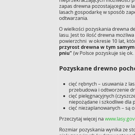
zapas drewna pozostającego w las
lasach gospodarkę w sposób zapew
odtwarzania.
O wielkości pozyskania drewna de
lasu. Jest to ilość drewna możli
powierzchni w okresie 10 lat, kt
przyrost drewna w tym samym o
pniu"
(w Polsce pozyskuje się ok. 
Pozyskane drewno pocho
cięć rębnych – usuwania z la
przebudowa i odtworzenie d
cięć pielęgnacyjnych (czyszcz
niepożądane i szkodliwe dla
cięć niezaplanowanych – są o
Przeczytaj więcej na
www.lasy.gov
Rozmiar pozyskania wynika ze st