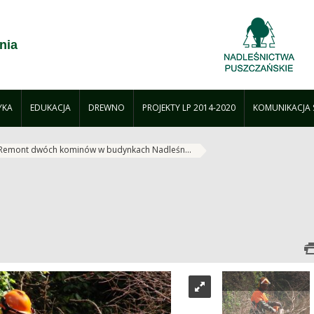
nia
YKA
EDUKACJA
DREWNO
PROJEKTY LP 2014-2020
KOMUNIKACJA
Remont dwóch kominów w budynkach Nadleśn...