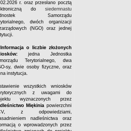
.02.2026 r. oraz przesłano pocztą
lektroniczną do
siedemnastu
ednostek Samorządu
rytorialnego, dwóch organizacji
zarządowych (NGO) oraz jednej
tytucji.
 Informacja o liczbie złożonych
niosków:
jedna Jednostka
morządu Terytorialnego, dwa
O-sy, dwie osoby fizyczne, oraz
na instytucja.
stawienie wszystkich wniosków
rytorycznych z uwagami do
ojektu wyznaczonych przez
dleśnictwo Miękinia
powierzchni
CV, z odpowiedziami,
asadnieniem nadleśnictwa oraz
formacją o wprowadzonych przez