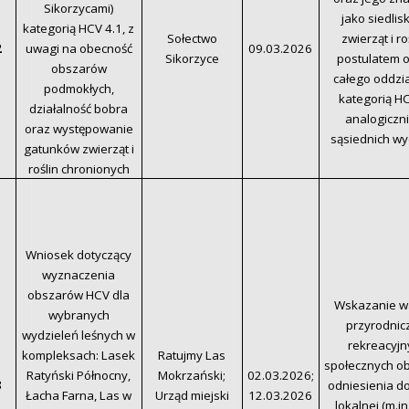
Sikorzycami)
jako siedlis
kategorią HCV 4.1, z
Sołectwo
zwierząt i roś
2
uwagi na obecność
09.03.2026
Sikorzyce
postulatem o
obszarów
całego oddzi
podmokłych,
kategorią HC
działalność bobra
analogiczn
oraz występowanie
sąsiednich wy
gatunków zwierząt i
roślin chronionych
Wniosek dotyczący
wyznaczenia
obszarów HCV dla
Wskazanie wa
wybranych
przyrodnic
wydzieleń leśnych w
rekreacyjn
kompleksach: Lasek
Ratujmy Las
społecznych o
Ratyński Północny,
Mokrzański;
02.03.2026;
3
odniesienia do 
Łacha Farna, Las w
Urząd miejski
12.03.2026
lokalnej (m.in