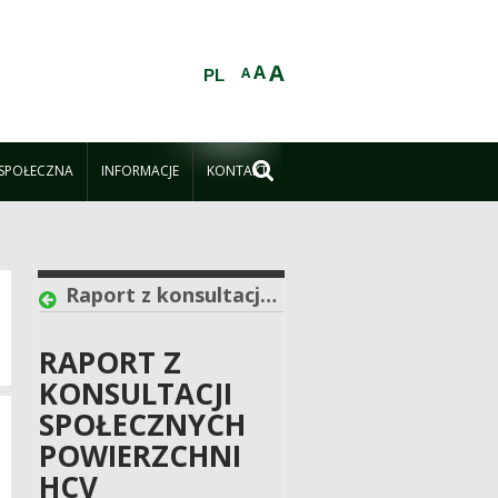
A
A
A
PL

 SPOŁECZNA
INFORMACJE
KONTAKT
Raport z konsultacji społecznych powierzchni HCV
RAPORT Z
KONSULTACJI
SPOŁECZNYCH
POWIERZCHNI
HCV