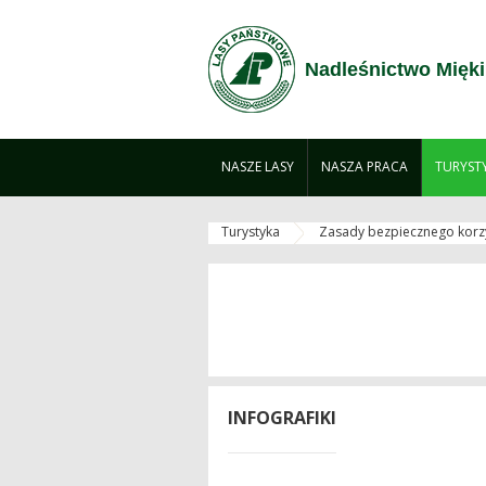
Zum Inhalt wechseln
Nadleśnictwo Mięki
NASZE LASY
NASZA PRACA
TURYST
Turystyka
Zasady bezpiecznego korzy
INFOGRAFIKI