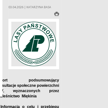
03.04.2026 | KATARZYNA BASA
aport podsumowujący
nsultacje społeczne powierzchni
CV, wyznaczonych przez
dleśnictwo Miękinia
 Informacja o celu i przebiegu