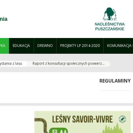
nia
YKA
EDUKACJA
DREWNO
PROJEKTY LP 2014-2020
KOMUNIKACJA
stania z lasu
Raport z konsultacji społecznych powierz...
REGULAMINY