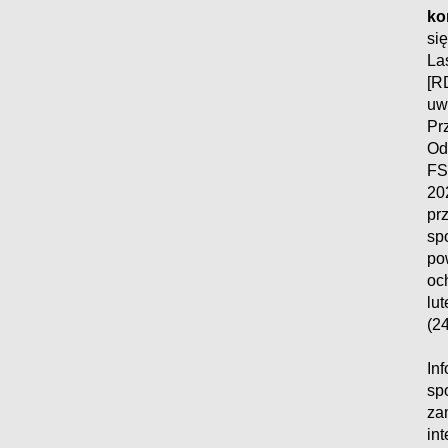
ko
si
La
[R
uw
P
Od
FS
20
pr
s
po
oc
lu
(24
In
sp
z
in