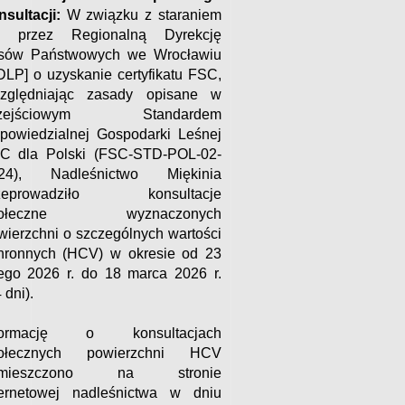
nsultacji:
W związku z staraniem
ę przez Regionalną Dyrekcję
sów Państwowych we Wrocławiu
DLP] o uzyskanie certyfikatu FSC,
zględniając zasady opisane w
rzejściowym Standardem
powiedzialnej Gospodarki Leśnej
C dla Polski (FSC-STD-POL-02-
24), Nadleśnictwo Miękinia
zeprowadziło konsultacje
połeczne wyznaczonych
wierzchni o szczególnych wartości
hronnych (HCV) w okresie od 23
tego 2026 r. do 18 marca 2026 r.
 dni).
formację o konsultacjach
ołecznych powierzchni HCV
amieszczono na stronie
ternetowej nadleśnictwa w dniu