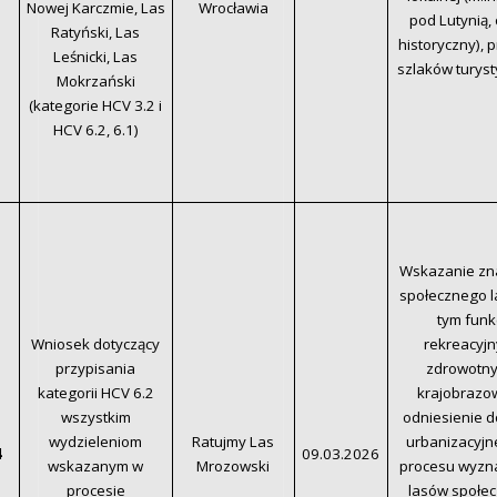
Nowej Karczmie, Las
Wrocławia
pod Lutynią, 
Ratyński, Las
historyczny), 
Leśnicki, Las
szlaków turys
Mokrzański
(kategorie HCV 3.2 i
HCV 6.2, 6.1)
Wskazanie zn
społecznego l
tym funkc
Wniosek dotyczący
rekreacyjn
przypisania
zdrowotny
kategorii HCV 6.2
krajobrazo
wszystkim
odniesienie d
wydzieleniom
Ratujmy Las
urbanizacyjn
4
09.03.2026
wskazanym w
Mrozowski
procesu wyzn
procesie
lasów społec