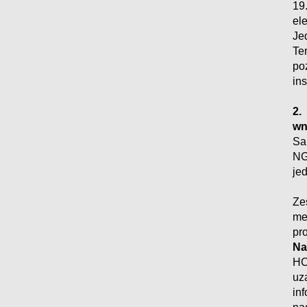
19
e
J
Te
po
ins
2.
w
Sa
NG
jed
Ze
me
pr
Na
H
uz
in