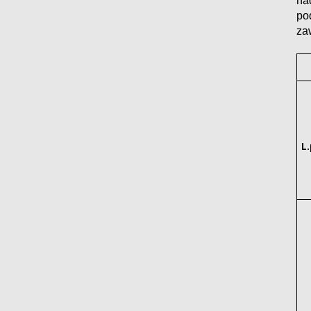
na
po
za
L.