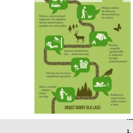
R
ko
H
Na
1.