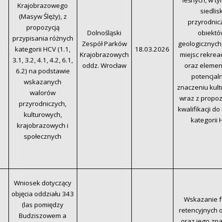
leśnych, w ty
Krajobrazowego
siedlis
(Masyw Ślęży), z
przyrodnic
propozycją
Dolnośląski
obiektó
przypisania różnych
Zespół Parków
geologicznych,
1
kategorii HCV (1.1,
18.03.2026
Krajobrazowych
miejsc rekrea
3.1, 3.2, 4.1, 4.2, 6.1,
oddz. Wrocław
oraz elemen
6.2) na podstawie
potencjal
wskazanych
znaczeniu kul
walorów
wraz z propoz
przyrodniczych,
kwalifikacji do
kulturowych,
kategorii
krajobrazowych i
społecznych
Wniosek dotyczący
objęcia oddziału 343
Wskazanie f
(las pomiędzy
retencyjnych 
Budziszowem a
oraz jego zn