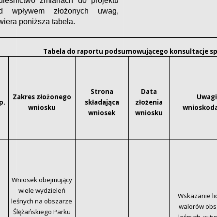
dleśnictwo zmianach do projektu
d wpływem złożonych uwag,
wiera poniższa tabela.
Tabela do raportu podsumowującego konsultacje sp
Strona
Data
Zakres złożonego
Uwagi
p.
składająca
złożenia
wniosku
wnioskod
wniosek
wniosku
Wniosek obejmujący
wiele wydzieleń
Wskazanie li
leśnych na obszarze
walorów ob
Ślężańskiego Parku