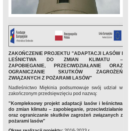
ZAKOŃCZENIE PROJEKTU "ADAPTACJI LASÓW I
LEŚNICTWA DO ZMIAN KLIMATU –
ZAPOBIEGANIE, PRZECIWDZIAŁANIE ORAZ
OGRANICZANIE SKUTKÓW ZAGROŻEŃ
ZWIĄZANYCH Z POŻARAMI LASÓW"
Nadleśnictwo Miękinia podsumowuje swój udział w
zakończonym przedsięwzięciu pod nazwą:
"Kompleksowy projekt adaptacji lasów i leśnictwa
do zmian klimatu – zapobieganie, przeciwdziałanie
oraz ograniczanie skutków zagrożeń związanych z
pożarami lasów"
Okres realizacji projektu:
2016-2023 r.