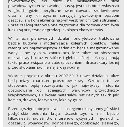
powodziowego, lecz także na minimalizowanie strat
powodowanych erozją wodną i suszą. Jest to istotne zwłaszcza
w górach, gdzie specyficzne uwarunkowania środowiskowe
oraz zmiany klimatyczne sprzyjają gwałtownym opadom
deszczu, a w konsekwencji nagłym wezbraniom rzek i strumieni.
Coraz częściej stanowią one zagrożenie dla zdrowia oraz życia
ludzi i są przyczyną degradacji lokalnych ekosystemów.
W ramach planowanych działań priorytetowo traktowana
będzie budowa i modernizacja kolejnych obiektów małej
retencji. Ich najważniejszym zadaniem będzie magazynowanie
wody – nie tylko w zbiornikach, lecz także na obszarach
mokradłowych oraz w ściółce i glebie leśnej. Leśnicy planują
także prace związane z zabezpieczeniem infrastruktury leśnej
przed skutkami nadmiernej erozji wodnej.
Wzorem projektu z okresu 2007-2013 nowe działania także
będą miały charakter prośrodowiskowy. Oznacza to, że
stosowane będą rozwiązania w jak największym stopniu
dostosowane do istniejących warunków przyrodniczo-
krajobrazowych, z użyciem materiałów naturalnych takich jak:
kamień, drewno, faszyna czy lokalny grunt.
Przedsięwzięcie obejmie swoim zasięgiem ekosystemy górskie i
podgórskie południa kraju. Uczestniczyć w nim będzie
kilkadziesiąt nadleśnictw z terenów wyżynnych i górskich z
obszaru 5 województw: dolnośląskiego, opolskiego, śląskiego,