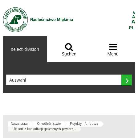
Zum Inhalt wechseln
A
A
Nadleśnictwo Miękinia
A
PL


select-division
Suchen
Menü

Nasza praca
O nadleśnictwie
Projekty i fundusze
Raport z konsultacji społecznych powierz...