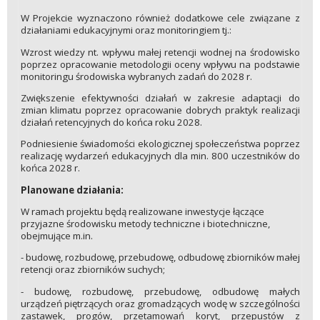
W Projekcie wyznaczono również dodatkowe cele związane z
działaniami edukacyjnymi oraz monitoringiem tj.:
Wzrost wiedzy nt. wpływu małej retencji wodnej na środowisko
poprzez opracowanie metodologii oceny wpływu na podstawie
monitoringu środowiska wybranych zadań do 2028 r.
Zwiększenie efektywności działań w zakresie adaptacji do
zmian klimatu poprzez opracowanie dobrych praktyk realizacji
działań retencyjnych do końca roku 2028.
Podniesienie świadomości ekologicznej społeczeństwa poprzez
realizację wydarzeń edukacyjnych dla min. 800 uczestników do
końca 2028 r.
Planowane działania:
W ramach projektu będą realizowane inwestycje łączące
przyjazne środowisku metody techniczne i biotechniczne,
obejmujące m.in.
- budowę, rozbudowę, przebudowę, odbudowę zbiorników małej
retencji oraz zbiorników suchych;
- budowę, rozbudowę, przebudowę, odbudowę małych
urządzeń piętrzących oraz gromadzących wodę w szczególności
zastawek, progów, przetamowań koryt, przepustów z