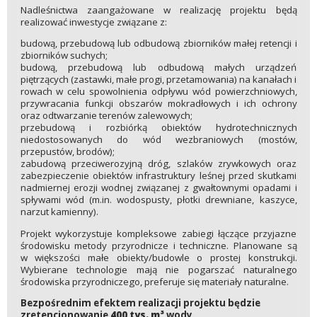
Nadleśnictwa zaangażowane w realizację projektu będą
realizować inwestycje związane z:
budową, przebudową lub odbudową zbiorników małej retencji i
zbiorników suchych;
budową, przebudową lub odbudową małych urządzeń
piętrzących (zastawki, małe progi, przetamowania) na kanałach i
rowach w celu spowolnienia odpływu wód powierzchniowych,
przywracania funkcji obszarów mokradłowych i ich ochrony
oraz odtwarzanie terenów zalewowych;
przebudową i rozbiórką obiektów hydrotechnicznych
niedostosowanych do wód wezbraniowych (mostów,
przepustów, brodów);
zabudową przeciwerozyjną dróg, szlaków zrywkowych oraz
zabezpieczenie obiektów infrastruktury leśnej przed skutkami
nadmiernej erozji wodnej związanej z gwałtownymi opadami i
spływami wód (m.in. wodospusty, płotki drewniane, kaszyce,
narzut kamienny).
Projekt wykorzystuje kompleksowe zabiegi łączące przyjazne
środowisku metody przyrodnicze i techniczne. Planowane są
w większości małe obiekty/budowle o prostej konstrukcji.
Wybierane technologie mają nie pogarszać naturalnego
środowiska przyrodniczego, preferuje się materiały naturalne.
Bezpośrednim efektem realizacji projektu będzie
zretencjonowanie
400 tys. m³
wody.