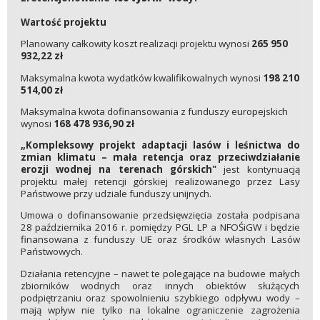
Wartość projektu
Planowany całkowity koszt realizacji projektu wynosi
265 950
932,22 zł
Maksymalna kwota wydatków kwalifikowalnych wynosi
198 210
514,00 zł
Maksymalna kwota dofinansowania z funduszy europejskich
wynosi
168 478 936,90 zł
„Kompleksowy projekt adaptacji lasów i leśnictwa do
zmian klimatu – mała retencja oraz przeciwdziałanie
erozji wodnej na terenach górskich"
jest kontynuacją
projektu małej retencji górskiej realizowanego przez Lasy
Państwowe przy udziale funduszy unijnych.
Umowa o dofinansowanie przedsięwzięcia została podpisana
28 października 2016 r. pomiędzy PGL LP a NFOŚiGW i będzie
finansowana z funduszy UE oraz środków własnych Lasów
Państwowych.
Działania retencyjne – nawet te polegające na budowie małych
zbiorników wodnych oraz innych obiektów służących
podpiętrzaniu oraz spowolnieniu szybkiego odpływu wody –
mają wpływ nie tylko na lokalne ograniczenie zagrożenia