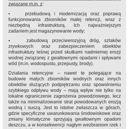
związane m.in. z
:
• przebudową i modernizacją oraz poprawą
funkcjonowania zbiorników małej retencji, wraz z
niezbędną infrastrukturą. Ich najważniejszym
zadaniem jest magazynowanie wody;
• zabudową przeciwerozyjną dróg, szlaków
zrywkowych oraz zabezpieczeniem obiektów
infrastruktury leśnej przed skutkami nadmiernej erozji
wodnej związanej z gwałtownymi opadami i spływami
wód (m.in. wodospustu, przepusty, brody).
Działania retencyjne – nawet te polegające na
budowie małych zbiorników wodnych oraz innych
obiektów służących podpiętrzaniu oraz spowolnieniu
szybkiego odpływu wody – mają wpływ nie tylko na
lokalne ograniczenie zagrożenia powodziowego, lecz
także na minimalizowanie strat powodowanych erozją
wodną i suszą. Jest to istotne zwłaszcza w górach,
gdzie specyficzne uwarunkowania środowiskowe oraz
zmiany klimatyczne sprzyjają gwałtownym opadom
deszczu, a w konsekwencji nagłym wezbraniom rzek i