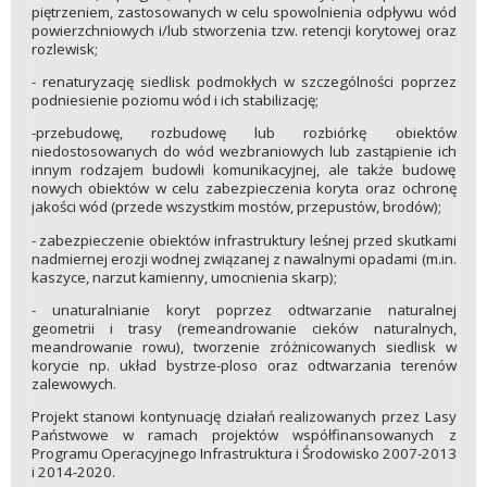
piętrzeniem, zastosowanych w celu spowolnienia odpływu wód
powierzchniowych i/lub stworzenia tzw. retencji korytowej oraz
rozlewisk;
- renaturyzację siedlisk podmokłych w szczególności poprzez
podniesienie poziomu wód i ich stabilizację;
-przebudowę, rozbudowę lub rozbiórkę obiektów
niedostosowanych do wód wezbraniowych lub zastąpienie ich
innym rodzajem budowli komunikacyjnej, ale także budowę
nowych obiektów w celu zabezpieczenia koryta oraz ochronę
jakości wód (przede wszystkim mostów, przepustów, brodów);
- zabezpieczenie obiektów infrastruktury leśnej przed skutkami
nadmiernej erozji wodnej związanej z nawalnymi opadami (m.in.
kaszyce, narzut kamienny, umocnienia skarp);
- unaturalnianie koryt poprzez odtwarzanie naturalnej
geometrii i trasy (remeandrowanie cieków naturalnych,
meandrowanie rowu), tworzenie zróżnicowanych siedlisk w
korycie np. układ bystrze-ploso oraz odtwarzania terenów
zalewowych.
Projekt stanowi kontynuację działań realizowanych przez Lasy
Państwowe w ramach projektów współfinansowanych z
Programu Operacyjnego Infrastruktura i Środowisko 2007-2013
i 2014-2020.