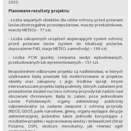
2020.
Planowane rezultaty projektu:
- Liczba wspartych obiektów dla celów ochrony przed pożarami
lasów (dostrzegalnie przeciwpożarowe, maszty przekaźnikowe,
maszty METEO) – 77 szt.
- Liczba zakupionych urządzeń wspierających system ochrony
przed pożarami lasów (system do lokalizacji pożarów,
doposażenie PAD, stacje METEO, samochody) – 199 szt.
- Liczba PCW (punkty czerpania wody) wybudowanych,
przebudowanych lub wyremontowanych – 151 szt.
Bezpośrednimi odbiorcami projektu są nadleśnictwa, w których
użytkowane będą powstałe lub modernizowane w projekcie
obiekty oraz zakupiony z jego środków sprzęt. Innymi
interesariuszami projektu będą podmioty, których zadaniem jest
prowadzenie działań na rzecz ochrony przyrody lub nadzór nad
obszarami chronionymi. Będą to zatem, poza jednostkami
Lasów Państwowych, organy administracji publicznej
odpowiedzialne za zadania związane z ochroną przyrody
(RDOŚ, GDOŚ, parki narodowe, gminy, organy wydające decyzje
administracyjne), pośrednio także jednostki korzystające z
rezultatów projektu i wypracowanej wiedzy i doświadczeń (Straż
Pożarna, OSP), okoliczni mieszkańcy, jak również ogół
społeczeństwa.