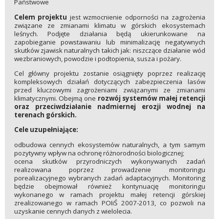
Państwowe
Celem projektu
jest wzmocnienie odporności na zagrożenia
związane ze zmianami klimatu w górskich ekosystemach
leśnych. Podjęte działania będą ukierunkowane na
zapobieganie powstawaniu lub minimalizację negatywnych
skutków zjawisk naturalnych takich jak: niszczące działanie wód
wezbraniowych, powodzie i podtopienia, susza i pożary.
Cel główny projektu zostanie osiągnięty poprzez realizację
kompleksowych działań dotyczących zabezpieczenia lasów
przed kluczowymi zagrożeniami związanymi ze zmianami
klimatycznymi. Obejmą one
rozwój systemów małej retencji
oraz przeciwdziałanie nadmiernej erozji wodnej na
terenach górskich.
Cele uzupełniające:
odbudowa cennych ekosystemów naturalnych, a tym samym
pozytywny wpływ na ochronę różnorodności biologicznej;
ocena skutków przyrodniczych wykonywanych zadań
realizowana poprzez prowadzenie monitoringu
porealizacyjnego wybranych zadań adaptacyjnych. Monitoring
będzie obejmował również kontynuację monitoringu
wykonanego w ramach projektu małej retencji górskiej
zrealizowanego w ramach POIiŚ 2007-2013, co pozwoli na
uzyskanie cennych danych z wielolecia.