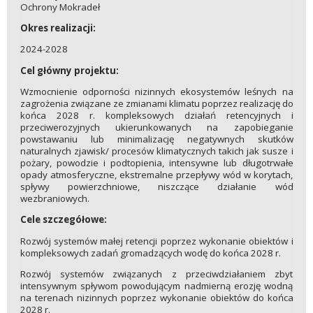
Ochrony Mokradeł
Okres realizacji:
2024-2028
Cel główny projektu:
Wzmocnienie odporności nizinnych ekosystemów leśnych na
zagrożenia związane ze zmianami klimatu poprzez realizację do
końca 2028 r. kompleksowych działań retencyjnych i
przeciwerozyjnych ukierunkowanych na zapobieganie
powstawaniu lub minimalizację negatywnych skutków
naturalnych zjawisk/ procesów klimatycznych takich jak susze i
pożary, powodzie i podtopienia, intensywne lub długotrwałe
opady atmosferyczne, ekstremalne przepływy wód w korytach,
spływy powierzchniowe, niszczące działanie wód
wezbraniowych.
Cele szczegółowe:
Rozwój systemów małej retencji poprzez wykonanie obiektów i
kompleksowych zadań gromadzących wodę do końca 2028 r.
Rozwój systemów związanych z przeciwdziałaniem zbyt
intensywnym spływom powodującym nadmierną erozję wodną
na terenach nizinnych poprzez wykonanie obiektów do końca
2028 r.