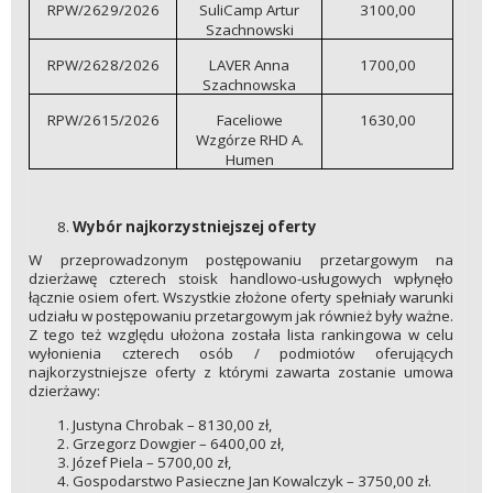
RPW/2629/2026
SuliCamp Artur
3100,00
Szachnowski
RPW/2628/2026
LAVER Anna
1700,00
Szachnowska
RPW/2615/2026
Faceliowe
1630,00
Wzgórze RHD A.
Humen
Wybór najkorzystniejszej oferty
W przeprowadzonym postępowaniu przetargowym na
dzierżawę czterech stoisk handlowo-usługowych wpłynęło
łącznie osiem ofert. Wszystkie złożone oferty spełniały warunki
udziału w postępowaniu przetargowym jak również były ważne.
Z tego też względu ułożona została lista rankingowa w celu
wyłonienia czterech osób / podmiotów oferujących
najkorzystniejsze oferty z którymi zawarta zostanie umowa
dzierżawy:
Justyna Chrobak – 8130,00 zł,
Grzegorz Dowgier – 6400,00 zł,
Józef Piela – 5700,00 zł,
Gospodarstwo Pasieczne Jan Kowalczyk – 3750,00 zł.