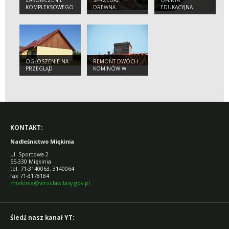
ZAKOŃCZENIE
SPRZEDAŻ
OFERTA
KOMPLEKSOWEGO
DREWNA
EDUKACYJNA
PROJEKTU
OCHRONY
GATUNKÓW I
SIEDLISK
PRZYRODNICZYCH
NA OBSZARACH
ZARZĄDZANYCH
OGŁOSZENIE NA
REMONT DWÓCH
PRZEZ PGL LASY
PRZEGLĄD
KOMINÓW W
PAŃSTWOWE
BUDYNKÓW
BUDYNKACH
NADLEŚNICTWA
MIĘKINIA
KONTAKT:
Nadleśnictwo Miękinia
ul. Sportowa 2
55-330 Miękinia
tel. 71-3140063, 3140064
fax 71-3178184
miekinia@wroclaw.lasy.gov.pl
Śledź nasz kanał YT: