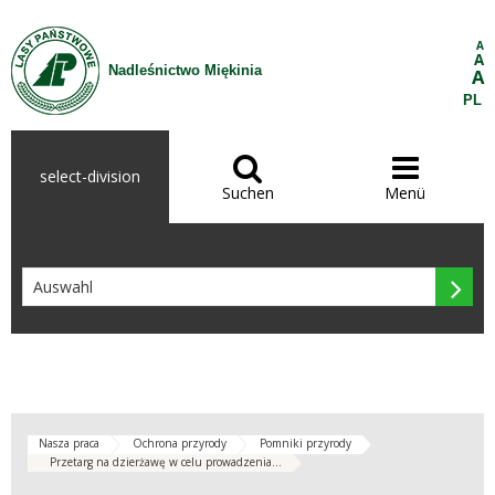
Zum Inhalt wechseln
A
A
Nadleśnictwo Miękinia
A
PL


select-division
Suchen
Menü

Nasza praca
Ochrona przyrody
Pomniki przyrody
Przetarg na dzierżawę w celu prowadzenia...