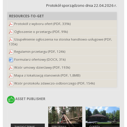
Protokół sporządzono dnia 22.04.2026 r.
RESOURCES-TO-GET
Protokół z wyboru ofert (PDF, 339k)
Ogłoszenie o przetargu (PDF, 99k)
Uzupełnienie ogłoszenia na stoiska handlowo-usługowe (PDF,
135k)
Regulamin przetargu (PDF, 124k)
Formularz ofertowy (DOCX, 31k)
Wzór umowy dzierżawy (PDF, 193k)
Mapa z lokalizacją stanowisk (PDF, 1,8MB)
Wzór protokołu zdawczo-odbiorczego (PDF, 154k)
ASSET PUBLISHER
ASSET PUBLISHER