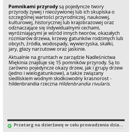
Pomnikami przyrody
są pojedyncze twory
przyrody żywej i nieożywionej lub ich skupiska o
szczególnej wartości przyrodniczej, naukowej,
kulturowej, historycznej lub krajobrazowej oraz
odznaczające się indywidualnymi cechami,
wyróżniającymi je wśród innych tworów, okazałych
rozmiarów drzewa, krzewy gatunków rodzimych lub
obcych, źródła, wodospady, wywierzyska, skałki,
jary, głazy narzutowe oraz jaskinie.
Aktualnie na gruntach w zarządzie Nadleśnictwa
Miękinia znajduje się 15 pomników przyrody. Są to
zarówno pojedyncze okazy drzew, jak i grupy drzew
(jedno i wielogatunkowe), a także związany
siedliskiem wodnym słodkowodny krasnorost -
hildenbrandia rzeczna
Hildenbrandia rivularis
.
Przetarg na dzierżawę w celu prowadzenia działalności handlowej