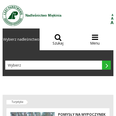
Przejdź do treści
A
Nadleśnictwo Miękinia
A
A


Wybierz nadleśnictwo
Szukaj
Menu

Turystyka
POMYSŁY NA WYPOCZYNEK