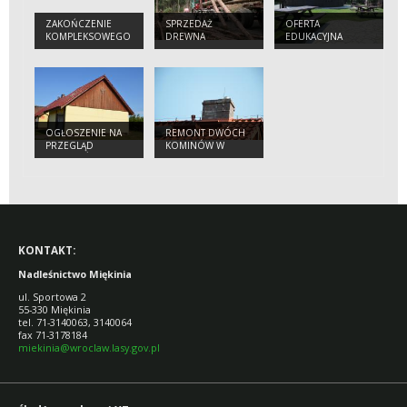
ZAKOŃCZENIE
SPRZEDAŻ
OFERTA
KOMPLEKSOWEGO
DREWNA
EDUKACYJNA
PROJEKTU
OCHRONY
GATUNKÓW I
SIEDLISK
PRZYRODNICZYCH
NA OBSZARACH
ZARZĄDZANYCH
OGŁOSZENIE NA
REMONT DWÓCH
PRZEZ PGL LASY
PRZEGLĄD
KOMINÓW W
PAŃSTWOWE
BUDYNKÓW
BUDYNKACH
NADLEŚNICTWA
MIĘKINIA
KONTAKT:
Nadleśnictwo Miękinia
ul. Sportowa 2
55-330 Miękinia
tel. 71-3140063, 3140064
fax 71-3178184
miekinia@wroclaw.lasy.gov.pl