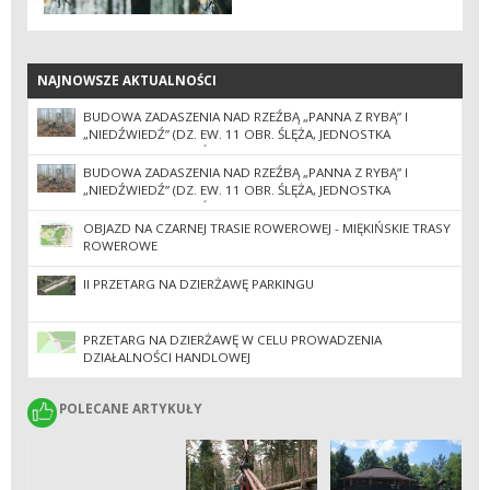
NAJNOWSZE AKTUALNOŚCI
NAJNOWSZE AKTUALNOŚCI
BUDOWA ZADASZENIA NAD RZEŹBĄ „PANNA Z RYBĄ” I
„NIEDŹWIEDŹ” (DZ. EW. 11 OBR. ŚLĘŻA, JEDNOSTKA
EWIDENCYJNA SOBÓTKA-MIASTO) II POSTĘPOWANIE
BUDOWA ZADASZENIA NAD RZEŹBĄ „PANNA Z RYBĄ” I
„NIEDŹWIEDŹ” (DZ. EW. 11 OBR. ŚLĘŻA, JEDNOSTKA
EWIDENCYJNA SOBÓTKA-MIASTO)
OBJAZD NA CZARNEJ TRASIE ROWEROWEJ - MIĘKIŃSKIE TRASY
ROWEROWE
II PRZETARG NA DZIERŻAWĘ PARKINGU
PRZETARG NA DZIERŻAWĘ W CELU PROWADZENIA
DZIAŁALNOŚCI HANDLOWEJ
POLECANE ARTYKUŁY
POLECANE ARTYKUŁY