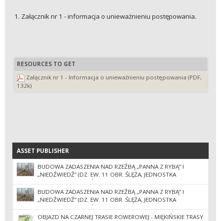
1. Załącznik nr 1 - informacja o unieważnieniu postępowania.
RESOURCES TO GET
Załącznik nr 1 - Informacja o unieważnieniu postępowania (PDF,
132k)
ASSET PUBLISHER
ASSET PUBLISHER
BUDOWA ZADASZENIA NAD RZEŹBĄ „PANNA Z RYBĄ” I
„NIEDŹWIEDŹ” (DZ. EW. 11 OBR. ŚLĘŻA, JEDNOSTKA
EWIDENCYJNA SOBÓTKA-MIASTO) II POSTĘPOWANIE
BUDOWA ZADASZENIA NAD RZEŹBĄ „PANNA Z RYBĄ” I
„NIEDŹWIEDŹ” (DZ. EW. 11 OBR. ŚLĘŻA, JEDNOSTKA
EWIDENCYJNA SOBÓTKA-MIASTO)
OBJAZD NA CZARNEJ TRASIE ROWEROWEJ - MIĘKIŃSKIE TRASY