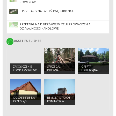
ROWEROWE
II PRZETARG NA DZIERŻAWĘ PARKINGU
PRZETARG NA DZIERŻAWĘ W CELU PROWADZENIA
DZIAŁALNOŚCI HANDLOWEJ
ASSET PUBLISHER
ASSET PUBLISHER
ZAKOŃCZENIE
SPRZEDAŻ
OFERTA
KOMPLEKSOWEGO
DREWNA
EDUKACYJNA
PROJEKTU
OCHRONY
GATUNKÓW I
SIEDLISK
PRZYRODNICZYCH
NA OBSZARACH
ZARZĄDZANYCH
OGŁOSZENIE NA
REMONT DWÓCH
PRZEZ PGL LASY
PRZEGLĄD
KOMINÓW W
PAŃSTWOWE
BUDYNKÓW
BUDYNKACH
NADLEŚNICTWA
MIĘKINIA