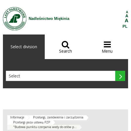
Skip to Content
A
A
Nadleśnictwo Miękinia
A
PL


Select division
Search
Menu

Informacje
Przetargi, zamówienia i zarządzenia
Przetargi poza ustawą PZP
"Budowa punktu czerpania wody do celów p...