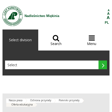
Skip to Content
A
A
Nadleśnictwo Miękinia
A
PL


Select division
Search
Menu

Nasza praca
Ochrona przyrody
Pomniki przyrody
Oferta edukacyjna