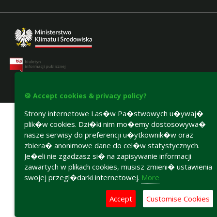
🍪 Accept cookies & privacy policy?
Accesibility declaration
Strony internetowe Las�w Pa�stwowych u�ywaj�
plik�w cookies. Dzi�ki nim mo�emy dostosowywa�
nasze serwisy do preferencji u�ytkownik�w oraz
zbiera� anonimowe dane do cel�w statystycznych.
Je�eli nie zgadzasz si� na zapisywanie informacji
zawartych w plikach cookies, musisz zmieni� ustawienia
swojej przegl�darki internetowej.
More
Accept
Customise Cookies