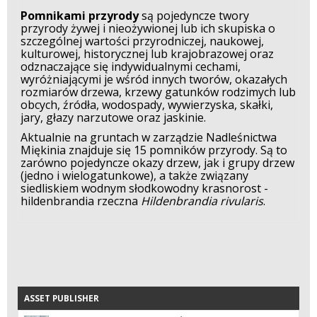
Pomnikami przyrody
są pojedyncze twory
przyrody żywej i nieożywionej lub ich skupiska o
szczególnej wartości przyrodniczej, naukowej,
kulturowej, historycznej lub krajobrazowej oraz
odznaczające się indywidualnymi cechami,
wyróżniającymi je wśród innych tworów, okazałych
rozmiarów drzewa, krzewy gatunków rodzimych lub
obcych, źródła, wodospady, wywierzyska, skałki,
jary, głazy narzutowe oraz jaskinie.
Aktualnie na gruntach w zarządzie Nadleśnictwa
Miękinia znajduje się 15 pomników przyrody. Są to
zarówno pojedyncze okazy drzew, jak i grupy drzew
(jedno i wielogatunkowe), a także związany
siedliskiem wodnym słodkowodny krasnorost -
hildenbrandia rzeczna
Hildenbrandia rivularis
.
ASSET PUBLISHER
ASSET PUBLISHER