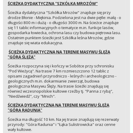
ŚCIEŻKA DYDAKTYCZNA "SZKÓŁKA MROZÓW"
Ścieżka dydaktyczna "Szkółka Mrozów" znajduje się przy
drodze Błonie - Miękinia. Podzielona jest na dwie pętle: małą - o
długości 800 m i dużą - o długości 3000 m. Na ścieżce znajduje
się 11 tablic informacyjnych o tematyce m.in. funkcje lasów,
gospodarka łowiecka, ochrona lasu czy budowa piętrowa lasu.
Ostatnim punktem ścieżki jest Szkółka leśna Mrozów, gdzie
znajduje się wiata edukacyjna.
ŚCIEŻKA DYDAKTYCZNA NA TERENIE MASYWU ŚLĘŻA
"GÓRA ŚLĘŻA"
Ścieżka rozpoczyna się i kończy w Sobótce przy schronisku
"Pod Wieżycą". Na trasie 7 km rozmieszczono 12 tablic z
opisami zagadnień przyrodniczo - leśnych i archeologiczno -
geologicznych m.in. dokarmianie zwierząt, budowa
geologiczna Masywu Ślęży. Na trasie ścieżki znajdują się
również wczesnopolskie kultowe rzeźby tj. "Panna z rybą",
"Niedźwiedź", czy "Mnich".
ŚCIEŻKA DYDAKTYCZNA NA TERENIE MASYWU ŚLĘŻA
"GÓRA RADUNIA"
Ścieżka ma długość 10 km. Na jej trasie znajdują się rezerwaty
przyrody: "Góra Radunia" i "Łąka Sulistrowicka" oraz cenne
wały kultowe.