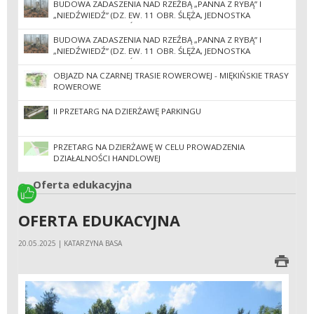
BUDOWA ZADASZENIA NAD RZEŹBĄ „PANNA Z RYBĄ” I
„NIEDŹWIEDŹ” (DZ. EW. 11 OBR. ŚLĘŻA, JEDNOSTKA
EWIDENCYJNA SOBÓTKA-MIASTO) II POSTĘPOWANIE
BUDOWA ZADASZENIA NAD RZEŹBĄ „PANNA Z RYBĄ” I
„NIEDŹWIEDŹ” (DZ. EW. 11 OBR. ŚLĘŻA, JEDNOSTKA
EWIDENCYJNA SOBÓTKA-MIASTO)
OBJAZD NA CZARNEJ TRASIE ROWEROWEJ - MIĘKIŃSKIE TRASY
ROWEROWE
II PRZETARG NA DZIERŻAWĘ PARKINGU
PRZETARG NA DZIERŻAWĘ W CELU PROWADZENIA
DZIAŁALNOŚCI HANDLOWEJ
Oferta edukacyjna
OFERTA EDUKACYJNA
20.05.2025 | KATARZYNA BASA