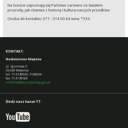
Na ścieżce zapoznają się Państwo zarówno ze światem
przyrody, jak również z historią i kulturą naszych przodków.
Osoba do kontaktu: 071 - 314 00 64 wew. *333.
KONTAKT:
Nadleśnictwo Miękinia
ul. Sportowa 2
55-330 Miękinia
tel. 71-3140063, 3140064
fax 71-3178184
miekinia@wroclaw.lasy.gov.pl
Śledź nasz kanał YT: