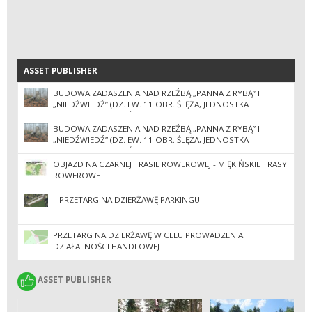
ASSET PUBLISHER
ASSET PUBLISHER
BUDOWA ZADASZENIA NAD RZEŹBĄ „PANNA Z RYBĄ” I
„NIEDŹWIEDŹ” (DZ. EW. 11 OBR. ŚLĘŻA, JEDNOSTKA
EWIDENCYJNA SOBÓTKA-MIASTO) II POSTĘPOWANIE
BUDOWA ZADASZENIA NAD RZEŹBĄ „PANNA Z RYBĄ” I
„NIEDŹWIEDŹ” (DZ. EW. 11 OBR. ŚLĘŻA, JEDNOSTKA
EWIDENCYJNA SOBÓTKA-MIASTO)
OBJAZD NA CZARNEJ TRASIE ROWEROWEJ - MIĘKIŃSKIE TRASY
ROWEROWE
II PRZETARG NA DZIERŻAWĘ PARKINGU
PRZETARG NA DZIERŻAWĘ W CELU PROWADZENIA
DZIAŁALNOŚCI HANDLOWEJ
ASSET PUBLISHER
ASSET PUBLISHER