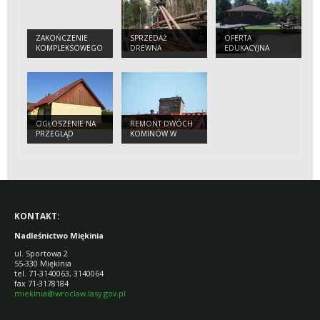
ZAKOŃCZENIE
SPRZEDAŻ
OFERTA
KOMPLEKSOWEGO
DREWNA
EDUKACYJNA
PROJEKTU
OCHRONY
GATUNKÓW I
SIEDLISK
PRZYRODNICZYCH
NA OBSZARACH
ZARZĄDZANYCH
OGŁOSZENIE NA
REMONT DWÓCH
PRZEZ PGL LASY
PRZEGLĄD
KOMINÓW W
PAŃSTWOWE
BUDYNKÓW
BUDYNKACH
NADLEŚNICTWA
MIĘKINIA
KONTAKT:
Nadleśnictwo Miękinia
ul. Sportowa 2
55-330 Miękinia
tel. 71-3140063, 3140064
fax 71-3178184
miekinia@wroclaw.lasy.gov.pl