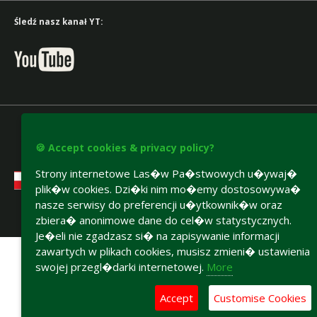
Śledź nasz kanał YT:
🍪 Accept cookies & privacy policy?
Strony internetowe Las�w Pa�stwowych u�ywaj�
plik�w cookies. Dzi�ki nim mo�emy dostosowywa�
nasze serwisy do preferencji u�ytkownik�w oraz
zbiera� anonimowe dane do cel�w statystycznych.
Accesibility declaration
Je�eli nie zgadzasz si� na zapisywanie informacji
zawartych w plikach cookies, musisz zmieni� ustawienia
swojej przegl�darki internetowej.
More
Accept
Customise Cookies