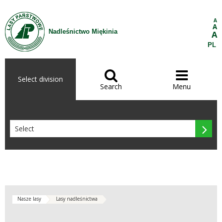
Skip to Content
A
A
Nadleśnictwo Miękinia
A
PL


Select division
Search
Menu

Nasze lasy
Lasy nadleśnictwa