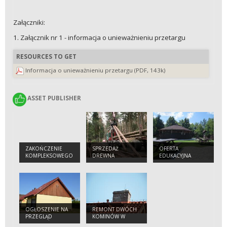
Załączniki:
1. Załącznik nr 1 - informacja o unieważnieniu przetargu
RESOURCES TO GET
Informacja o unieważnieniu przetargu (PDF, 143k)
ASSET PUBLISHER
ASSET PUBLISHER
ZAKOŃCZENIE
SPRZEDAŻ
OFERTA
KOMPLEKSOWEGO
DREWNA
EDUKACYJNA
PROJEKTU
OCHRONY
GATUNKÓW I
SIEDLISK
PRZYRODNICZYCH
NA OBSZARACH
ZARZĄDZANYCH
OGŁOSZENIE NA
REMONT DWÓCH
PRZEZ PGL LASY
PRZEGLĄD
KOMINÓW W
PAŃSTWOWE
BUDYNKÓW
BUDYNKACH