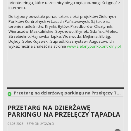
orienteeringu, które uczestnicy biegu będą np. mogli ściągnąć z
internetu.
Do tej pory powstało ponad czterdzieści projektów Zielonych
Punktów Kontrolnych w Lasach Państwowych. Są takie na
terenie nadleśnictw: Krynki, Bytów, Przedborów, Olsztynek,
Wieruszów, Maskulińskie, Spychowo, Brynek, Gdańsk, Mielec,
Strzebielino, Hajnówka, Lipka, Woziwoda, Miękinia, Elbląg,
Dojlidy, Solec Kujawski, Supraśl, Krasnystaw i Augustów. Ich
wykaz można znaleźć na stronie
www.zielonypunktkontrolny.pl
.
Przetarg na dzierżawę parkingu na Przełęczy Tąpadła
PRZETARG NA DZIERŻAWĘ
PARKINGU NA PRZEŁĘCZY TĄPADŁA
04.03.2026 | SZYMON ŻYGADŁO