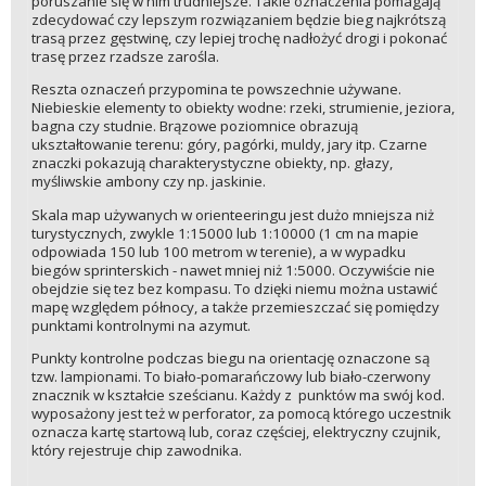
poruszanie się w nim trudniejsze. Takie oznaczenia pomagają
zdecydować czy lepszym rozwiązaniem będzie bieg najkrótszą
trasą przez gęstwinę, czy lepiej trochę nadłożyć drogi i pokonać
trasę przez rzadsze zarośla.
Reszta oznaczeń przypomina te powszechnie używane.
Niebieskie elementy to obiekty wodne: rzeki, strumienie, jeziora,
bagna czy studnie. Brązowe poziomnice obrazują
ukształtowanie terenu: góry, pagórki, muldy, jary itp. Czarne
znaczki pokazują charakterystyczne obiekty, np. głazy,
myśliwskie ambony czy np. jaskinie.
Skala map używanych w orienteeringu jest dużo mniejsza niż
turystycznych, zwykle 1:15000 lub 1:10000 (1 cm na mapie
odpowiada 150 lub 100 metrom w terenie), a w wypadku
biegów sprinterskich - nawet mniej niż 1:5000. Oczywiście nie
obejdzie się tez bez kompasu. To dzięki niemu można ustawić
mapę względem północy, a także przemieszczać się pomiędzy
punktami kontrolnymi na azymut.
Punkty kontrolne podczas biegu na orientację oznaczone są
tzw. lampionami. To biało-pomarańczowy lub biało-czerwony
znacznik w kształcie sześcianu. Każdy z punktów ma swój kod.
wyposażony jest też w perforator, za pomocą którego uczestnik
oznacza kartę startową lub, coraz częściej, elektryczny czujnik,
który rejestruje chip zawodnika.