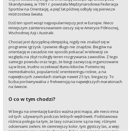
Skandynawią, w 1961 r. powstała Międzynarodowa Federacja
Sportów na Orientację, a pięć lat później odbyły się pierwsze
mistrzostwa świata.
Dziś ten sport wciąż najpopularniejszy jest w Europie. Nieco
mniejszym zainteresowaniem cieszy się w Ameryce Północnej,
Wschodniej Azji i Australii.
Chociaż jest dyscypliną olimpijską, nigdy nie znalazł się w
programie igrzysk. I pewnie długo nie znajdzie. Biegów na
orientację w zasadzie nie sposób pokazać w telewizji ze
względu na zbyt rozległy teren rozgrywania zawodów. Z tego
samego powodu oraz tego, że biegi zazwyczaj organizowane
są w lesie, trudno oczekiwać tłumu kibiców. Pomimo tej
niemedialności, popularność orienteeringu rośnie, a na
największych zawodach startuje nawet 25 tys. biegaczy. To
liczba porównywalna z frekwencją na największych maratonach
na świecie.
O co w tym chodzi?
W biegu na orientację bardzo ważna jest mapa, ale nieco inna
od tych używanych podczas leśnych wędrówek. Podstawowa
różnica polega na tym, że lasy oznaczone są na niej różnymi
odcieniami zieleni. Im ciemniejszy kolor, tym gęstszy las, a więc