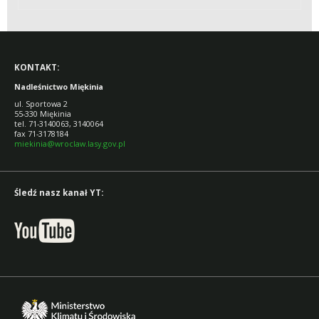
NADLEŚNICTWA
MIĘKINIA
KONTAKT:
Nadleśnictwo Miękinia
ul. Sportowa 2
55-330 Miękinia
tel. 71-3140063, 3140064
fax 71-3178184
miekinia@wroclaw.lasy.gov.pl
Śledź nasz kanał YT: