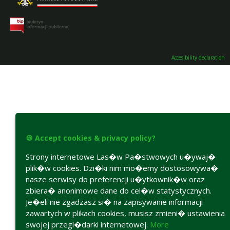
Accesibility declaration
🍪 Accept cookies & privacy policy?
Strony internetowe Las�w Pa�stwowych u�ywaj�
plik�w cookies. Dzi�ki nim mo�emy dostosowywa�
nasze serwisy do preferencji u�ytkownik�w oraz
zbiera� anonimowe dane do cel�w statystycznych.
Je�eli nie zgadzasz si� na zapisywanie informacji
zawartych w plikach cookies, musisz zmieni� ustawienia
swojej przegl�darki internetowej.
More