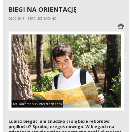
BIEGI NA ORIENTACJĘ
06.02.2015 | SERGIUSZ SACHNO
fot. auremar/shutterstock.com
Lubisz biegać, ale znudziło ci się bicie rekordów
prędkości? Spróbuj czegoś nowego. W biegach na
orientacje równie ważna co sprawne nogi i płuca jest