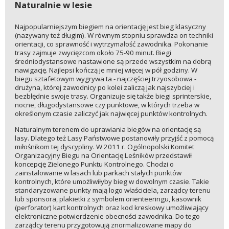
Naturalnie w lesie
Najpopularniejszym biegiem na orientację jest bieg klasyczny
(nazywany też długim). W równym stopniu sprawdza on techniki
orientacji, co sprawność i wytrzymałość zawodnika. Pokonanie
trasy zajmuje zwycięzcom około 75-90 minut. Biegi
średniodystansowe nastawione są przede wszystkim na dobrą
nawigację. Najlepsi kończą je mniej więcej w pół godziny. W
biegu sztafetowym wygrywa ta - najczęściej trzyosobowa -
drużyna, której zawodnicy po kolei zaliczą jak najszybciej i
bezbłędnie swoje trasy. Organizuje się także biegi sprinterskie,
nocne, długodystansowe czy punktowe, w których trzeba w
określonym czasie zaliczyć jak najwięcej punktów kontrolnych.
Naturalnym terenem do uprawiania biegów na orientację są
lasy. Dlatego też Lasy Państwowe postanowiły przyjść z pomocą
miłośnikom tej dyscypliny. W 2011 r. Ogólnopolski Komitet
Organizacyjny Biegu na Orientację Leśników przedstawił
koncepcję Zielonego Punktu Kontrolnego. Chodzi o
zainstalowanie w lasach lub parkach stałych punktów
kontrolnych, które umożliwiłyby bieg w dowolnym czasie. Takie
standaryzowane punkty mają logo właściciela, zarządcy terenu
lub sponsora, plakietki z symbolem orienteeringu, kasownik
(perforator) kart kontrolnych oraz kod kreskowy umożliwiający
elektroniczne potwierdzenie obecności zawodnika. Do tego
zarządcy terenu przygotowują znormalizowane mapy do