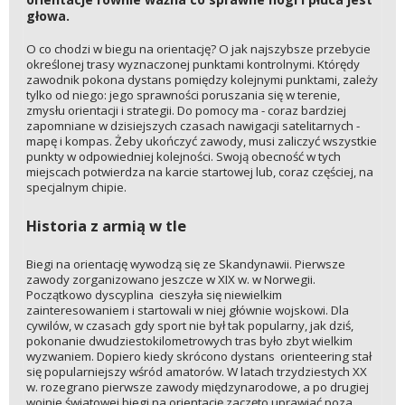
głowa.
O co chodzi w biegu na orientację? O jak najszybsze przebycie
określonej trasy wyznaczonej punktami kontrolnymi. Którędy
zawodnik pokona dystans pomiędzy kolejnymi punktami, zależy
tylko od niego: jego sprawności poruszania się w terenie,
zmysłu orientacji i strategii. Do pomocy ma - coraz bardziej
zapomniane w dzisiejszych czasach nawigacji satelitarnych -
mapę i kompas. Żeby ukończyć zawody, musi zaliczyć wszystkie
punkty w odpowiedniej kolejności. Swoją obecność w tych
miejscach potwierdza na karcie startowej lub, coraz częściej, na
specjalnym chipie.
Historia z armią w tle
Biegi na orientację wywodzą się ze Skandynawii. Pierwsze
zawody zorganizowano jeszcze w XIX w. w Norwegii.
Początkowo dyscyplina cieszyła się niewielkim
zainteresowaniem i startowali w niej głównie wojskowi. Dla
cywilów, w czasach gdy sport nie był tak popularny, jak dziś,
pokonanie dwudziestokilometrowych tras było zbyt wielkim
wyzwaniem. Dopiero kiedy skrócono dystans orienteering stał
się popularniejszy wśród amatorów. W latach trzydziestych XX
w. rozegrano pierwsze zawody międzynarodowe, a po drugiej
wojnie światowej biegi na orientację zaczęto uprawiać poza