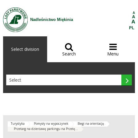
Skip to Content
A
A
Nadleśnictwo Miękinia
A
PL


Select division
Search
Menu

Turystyka
Pomysły na wypoczynek
Biegi na orientację
Przetarg na dzierżawę parkingu na Przełę...