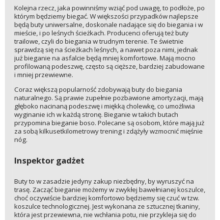
Kolejna rzecz, jaka powinniśmy wziąć pod uwagę, to podłoże, po
którym będziemy biegać. W większości przypadków najlepsze
będą buty uniwersalne, doskonale nadające się do biegania i w
mieście, i po leśnych ścieżkach. Producenci oferują też buty
trailowe, czyli do biegania w trudnym terenie. Te świetnie
sprawdzą się na ścieżkach leśnych, a nawet poza nimi, jednak
już bieganie na asfalcie będą mniej komfortowe. Mają mocno
profilowaną podeszwę, często są cięższe, bardziej zabudowane
i mniej przewiewne.
Coraz większą popularność zdobywają buty do biegania
naturalnego. Są prawie zupełnie pozbawione amortyzacji, mają
głęboko nacinaną podeszwę i miękką cholewkę, co umożliwia
wyginanie ich w każdą stronę. Bieganie w takich butach
przypomina bieganie boso. Polecane są osobom, które mają już
za sobą kilkusetkilometrowy trening i zdążyły wzmocnić mięśnie
nóg.
Inspektor gadżet
Buty to w zasadzie jedyny zakup niezbędny, by wyruszyć na
trasę. Zacząć bieganie możemy w zwykłej bawełnianej koszulce,
choć oczywiście bardziej komfortowo będziemy się czuć w tzw.
koszulce technologicznej. Jest wykonana ze sztucznej tkaniny,
która jest przewiewna, nie wchłania potu, nie przykleja się do