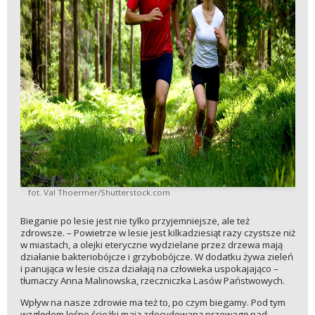
fot. Val Thoermer/Shutterstock.com
Bieganie po lesie jest nie tylko przyjemniejsze, ale też
zdrowsze. – Powietrze w lesie jest kilkadziesiąt razy czystsze niż
w miastach, a olejki eteryczne wydzielane przez drzewa mają
działanie bakteriobójcze i grzybobójcze. W dodatku żywa zieleń
i panująca w lesie cisza działają na człowieka uspokajająco –
tłumaczy Anna Malinowska, rzeczniczka Lasów Państwowych.
Wpływ na nasze zdrowie ma też to, po czym biegamy. Pod tym
względem leśne ścieżki mają zdecydowaną przewagę nad