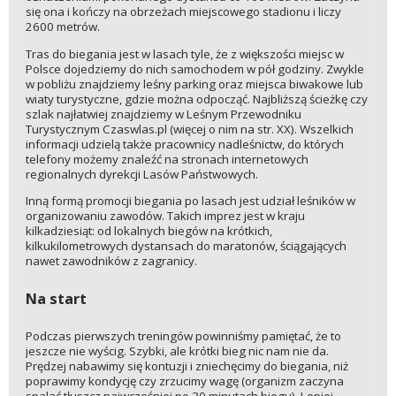
się ona i kończy na obrzeżach miejscowego stadionu i liczy
2600 metrów.
Tras do biegania jest w lasach tyle, że z większości miejsc w
Polsce dojedziemy do nich samochodem w pół godziny. Zwykle
w pobliżu znajdziemy leśny parking oraz miejsca biwakowe lub
wiaty turystyczne, gdzie można odpocząć. Najbliższą ścieżkę czy
szlak najłatwiej znajdziemy w Leśnym Przewodniku
Turystycznym Czaswlas.pl (więcej o nim na str. XX). Wszelkich
informacji udzielą także pracownicy nadleśnictw, do których
telefony możemy znaleźć na stronach internetowych
regionalnych dyrekcji Lasów Państwowych.
Inną formą promocji biegania po lasach jest udział leśników w
organizowaniu zawodów. Takich imprez jest w kraju
kilkadziesiąt: od lokalnych biegów na krótkich,
kilkukilometrowych dystansach do maratonów, ściągających
nawet zawodników z zagranicy.
Na start
Podczas pierwszych treningów powinniśmy pamiętać, że to
jeszcze nie wyścig. Szybki, ale krótki bieg nic nam nie da.
Prędzej nabawimy się kontuzji i zniechęcimy do biegania, niż
poprawimy kondycję czy zrzucimy wagę (organizm zaczyna