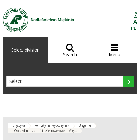
Skip to Content
A
A
Nadleśnictwo Miękinia
A
PL


Select division
Search
Menu

Turystyka
Pomysły na wypoczynek
Bieganie
Objazd na czarnej trasie rowerowej - Mię...