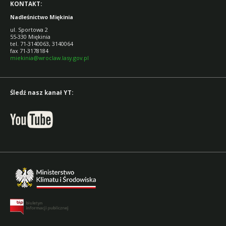
KONTAKT:
Nadleśnictwo Miękinia
ul. Sportowa 2
55-330 Miękinia
tel. 71-3140063, 3140064
fax 71-3178184
miekinia@wroclaw.lasy.gov.pl
Śledź nasz kanał YT: