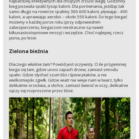
najbardziej efektywnych dla chcących zrzucić wagę. Godzinny
bieg pozwala spalić tysiąc kalorii. Dla porównania, jeżdżąc tak
samo długo na rowerze spalimy 300-600 kalorii, pływając - 400
kalorii, a uprawiając aerobic – około 550 kalorii. Do tego biegać
możemy o każdej porze roku (przy odpowiednim
zabezpieczeniu, biegaczom niestraszne są nawet
kilkunastostopniowe mrozy) i wszędzie. Choć najlepiej, rzecz
jasna, po lesie.
Zielona bieżnia
Dlaczego właśnie tam? Powód jest oczywisty. O ile przyjemniej
biega się tam, gdzie unosi zapach drzew, zamiast smrodu
spalin. Gdzie słychać szum liści i śpiew ptaków, a nie
wielkomiejski zgiełk. Gdzie wiatr nie wieje nam w twarz, tylko
delikatnie orzeźwia, a słońce, zamiast świecić w oczy, delikatnie
sączy się rozproszone przez liście.