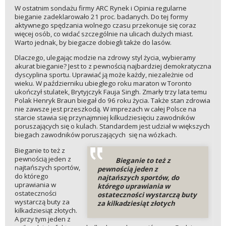
W ostatnim sondażu firmy ARC Rynek i Opinia regularne
bieganie zadeklarowało 21 proc. badanych. Do tej formy
aktywnego spędzania wolnego czasu przekonuje się coraz
więcej osób, co widać szczególnie na ulicach dużych miast.
Warto jednak, by biegacze dobiegli także do lasów.
Dlaczego, ulegając modzie na zdrowy styl życia, wybieramy
akurat bieganie? Jest to z pewnością najbardziej demokratyczna
dyscyplina sportu. Uprawiać ją może każdy, niezależnie od
wieku. W październiku ubiegłego roku maraton w Toronto
ukończył stulatek, Brytyjczyk Fauja Singh. Zmarły trzy lata temu
Polak Henryk Braun biegał do 96 roku życia. Także stan zdrowia
nie zawsze jest przeszkodą. W imprezach w całej Polsce na
starcie stawia się przynajmniej kilkudziesięciu zawodników
poruszających się o kulach. Standardem jest udział w większych
biegach zawodników poruszających się na wózkach.
Bieganie to też z
pewnością jeden z
Bieganie to też z
najtańszych sportów,
pewnością jeden z
do którego
najtańszych sportów, do
uprawiania w
którego uprawiania w
ostateczności
ostateczności wystarczą buty
wystarczą buty za
za kilkadziesiąt złotych
kilkadziesiąt złotych.
A przy tym jeden z