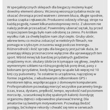
W specjalistycznych sklepach dla biegaczy możemy kupić
dowolny element ubioru. Wczesną wiosną przydatna może się
okazać chroniąca przed wiatrem i zimnem bluza, długie spodnie,
cienka czapka i rękawiczki. Producenci odzieży oferują stroje na
każdą pogodę, nawet kilkunastostopniowy mróz. Z ubiorem nie
należy jednak przesadzać. Powinniśmy ubierać się tak, by przed
rozpoczęciem biegu było nam odrobinę za zimno. Po krótkim
wysiłku i tak za chwilę będzie nam zbyt ciepło. Gruby ubiór,
wbrew temu co można zobaczyć w niektórych filmach, nie
pomaga w szybszym zrzuceniu wagi podczas treningu.
Różnorodność i ilość sprzętu dla biegaczy jest już tak duża, że
powstają sklepy przeznaczone wyłącznie dla uprawiających ten
sport. Wśród mniej lub bardziej przydatnych gadżetów
znajdziemy m.in. okulary (dobrze trzymające się głowy, zwykle w
wymiennymi szkłami na różną pogodę lub porę dnia), pasy z
bidonami (przydatne, kiedy biegamy w upale lub więcej niż 10
km) czy pulsometry. Te ostatnie to urządzenia, najczęściej w
formie zegarków, z wbudowanym odbiornikiem GPS i
monitorem tętna, współpracujące z domowymi komputerami.
Profesjonalistom pozwalają mierzyć wszystkie parametry biegu
(czas, trasa, dystans, prędkość, tempo, wysokość nad poziomem
morza itp., szacunkową liczbę spalonych kalorii) i kondycję
organizmu (tętno) i odpowiednio planować trening. Dla
amatorów są świetnym motywatorem. Pozwalają śledzić
postępy, bić kolejne rekordy i chwalić się nimi w serwisach