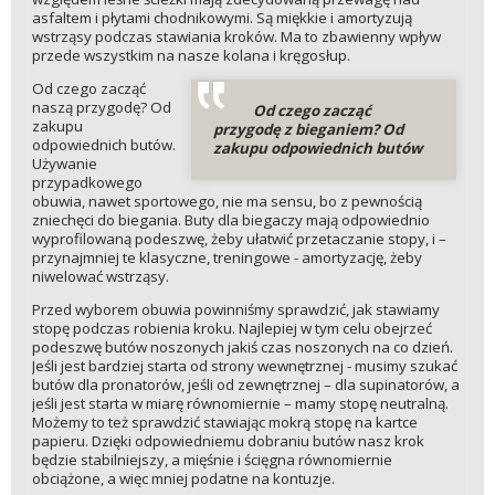
asfaltem i płytami chodnikowymi. Są miękkie i amortyzują
wstrząsy podczas stawiania kroków. Ma to zbawienny wpływ
przede wszystkim na nasze kolana i kręgosłup.
Od czego zacząć
naszą przygodę? Od
Od czego zacząć
zakupu
przygodę z bieganiem? Od
odpowiednich butów.
zakupu odpowiednich butów
Używanie
przypadkowego
obuwia, nawet sportowego, nie ma sensu, bo z pewnością
zniechęci do biegania. Buty dla biegaczy mają odpowiednio
wyprofilowaną podeszwę, żeby ułatwić przetaczanie stopy, i –
przynajmniej te klasyczne, treningowe - amortyzację, żeby
niwelować wstrząsy.
Przed wyborem obuwia powinniśmy sprawdzić, jak stawiamy
stopę podczas robienia kroku. Najlepiej w tym celu obejrzeć
podeszwę butów noszonych jakiś czas noszonych na co dzień.
Jeśli jest bardziej starta od strony wewnętrznej - musimy szukać
butów dla pronatorów, jeśli od zewnętrznej – dla supinatorów, a
jeśli jest starta w miarę równomiernie – mamy stopę neutralną.
Możemy to też sprawdzić stawiając mokrą stopę na kartce
papieru. Dzięki odpowiedniemu dobraniu butów nasz krok
będzie stabilniejszy, a mięśnie i ścięgna równomiernie
obciążone, a więc mniej podatne na kontuzje.