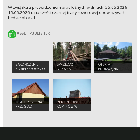
W związku z prowadzeniem prac leśnych w dniach 25.05.2026-
15.06.2026 r. na części czarnej trasy rowerowej obowiązywał
będzie objazd.
ASSET PUBLISHER
ASSET PUBLISHER
ZAKOŃCZENIE
SPRZEDAŻ
OFERTA
KOMPLEKSOWEGO
DREWNA
EDUKACYJNA
PROJEKTU
OCHRONY
GATUNKÓW I
SIEDLISK
PRZYRODNICZYCH
NA OBSZARACH
ZARZĄDZANYCH
OGŁOSZENIE NA
REMONT DWÓCH
PRZEZ PGL LASY
PRZEGLĄD
KOMINÓW W
PAŃSTWOWE
BUDYNKÓW
BUDYNKACH
NADLEŚNICTWA
MIĘKINIA