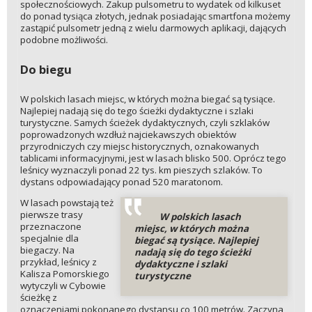
społecznościowych. Zakup pulsometru to wydatek od kilkuset
do ponad tysiąca złotych, jednak posiadając smartfona możemy
zastąpić pulsometr jedną z wielu darmowych aplikacji, dających
podobne możliwości.
Do biegu
W polskich lasach miejsc, w których można biegać są tysiące.
Najlepiej nadają się do tego ścieżki dydaktyczne i szlaki
turystyczne. Samych ścieżek dydaktycznych, czyli szklaków
poprowadzonych wzdłuż najciekawszych obiektów
przyrodniczych czy miejsc historycznych, oznakowanych
tablicami informacyjnymi, jest w lasach blisko 500. Oprócz tego
leśnicy wyznaczyli ponad 22 tys. km pieszych szlaków. To
dystans odpowiadający ponad 520 maratonom.
W lasach powstają też
pierwsze trasy
W polskich lasach
przeznaczone
miejsc, w których można
specjalnie dla
biegać są tysiące. Najlepiej
biegaczy. Na
nadają się do tego ścieżki
przykład, leśnicy z
dydaktyczne i szlaki
Kalisza Pomorskiego
turystyczne
wytyczyli w Cybowie
ścieżkę z
oznaczeniami pokonanego dystansu co 100 metrów. Zaczyna