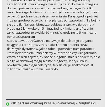
spalać tłuszcz najwcześniej po 30 minutach biegu). Lepiej
zacząć od kilkuminutowego marszu, przejść do marszobiegu, a
dopiero później do – wciąż bardzo wolnego – biegu. Po kilku
takich treningach większość z nas będzie w stanie biegać przez
około pół godziny bez zatrzymywania się. Parę tygodni później
można spróbować swoich sił w pierwszych zawodach. Nie bójmy
się porażki. Najlepsi biegacze dobiegają wprawdzie do mety
biegu na 5 km w około 15 minut, jednak limit na ukończenie
takich zawodów to zwykle 60 minut. W godzinę te 5 km można
pokonać spacerem.
Start w zawodach świetnie motywuje do dalszego biegania:
osiągania coraz lepszych czasów i przemierzania coraz
dłuższych dystansów. Jak to robić – powiedzą nam poradniki,
które bez problemu znajdziemy w Internecie czy księgarniach.
Warto do nich zajrzeć, by nasze bieganie stało się stylem życia a
nie tylko chwilową mogą. Nestor biegaczy Henryk Braun,
powtarzał „kto biega całe życie, ten się czuje znakomicie". 8
milionów Polaków już mu uwierzyło.
Objazd na czarnej trasie rowerowej - Miękińskie Trasy Rowerowe