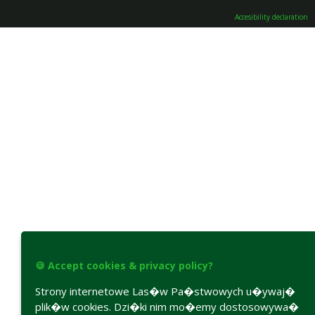
Accesibility declaration
🍪 Accept cookies & privacy policy?
Strony internetowe Las�w Pa�stwowych u�ywaj�
plik�w cookies. Dzi�ki nim mo�emy dostosowywa�