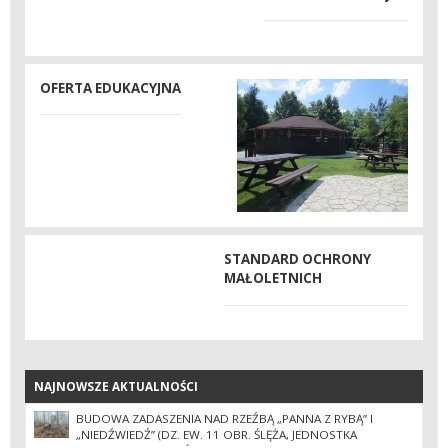
OFERTA EDUKACYJNA
STANDARD OCHRONY
MAŁOLETNICH
NAJNOWSZE AKTUALNOŚCI
NAJNOWSZE AKTUALNOŚCI
BUDOWA ZADASZENIA NAD RZEŹBĄ „PANNA Z RYBĄ” I
„NIEDŹWIEDŹ” (DZ. EW. 11 OBR. ŚLĘŻA, JEDNOSTKA