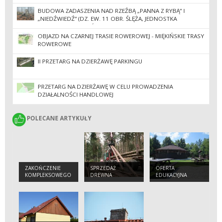
EWIDENCYJNA SOBÓTKA-MIASTO) II POSTĘPOWANIE
BUDOWA ZADASZENIA NAD RZEŹBĄ „PANNA Z RYBĄ” I
„NIEDŹWIEDŹ” (DZ. EW. 11 OBR. ŚLĘŻA, JEDNOSTKA
EWIDENCYJNA SOBÓTKA-MIASTO)
OBJAZD NA CZARNEJ TRASIE ROWEROWEJ - MIĘKIŃSKIE TRASY
ROWEROWE
II PRZETARG NA DZIERŻAWĘ PARKINGU
PRZETARG NA DZIERŻAWĘ W CELU PROWADZENIA
DZIAŁALNOŚCI HANDLOWEJ
POLECANE ARTYKUŁY
POLECANE ARTYKUŁY
ZAKOŃCZENIE
SPRZEDAŻ
OFERTA
KOMPLEKSOWEGO
DREWNA
EDUKACYJNA
PROJEKTU
OCHRONY
GATUNKÓW I
SIEDLISK
PRZYRODNICZYCH
NA OBSZARACH