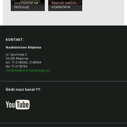
ZARZĄDZANYCH
OGŁOSZENIE NA
REMONT DWÓCH
PRZEZ PGL LASY
PRZEGLĄD
KOMINÓW W
PAŃSTWOWE
BUDYNKÓW
BUDYNKACH
NADLEŚNICTWA
MIĘKINIA
KONTAKT:
Nadleśnictwo Miękinia
ul. Sportowa 2
55-330 Miękinia
tel. 71-3140063, 3140064
fax 71-3178184
miekinia@wroclaw.lasy.gov.pl
Śledź nasz kanał YT: