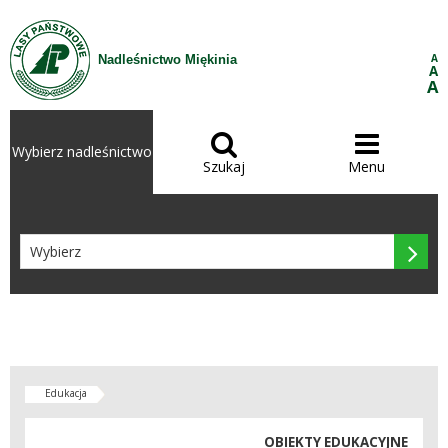
Przejdź do treści
A
Nadleśnictwo Miękinia
A
A


Wybierz nadleśnictwo
Szukaj
Menu

Edukacja
OBIEKTY EDUKACYJNE