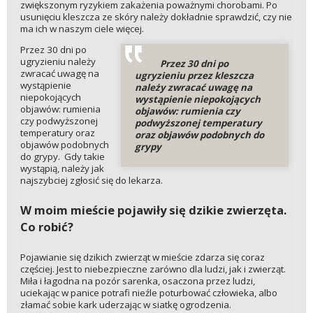
zwiększonym ryzykiem zakażenia poważnymi chorobami. Po
usunięciu kleszcza ze skóry należy dokładnie sprawdzić, czy nie
ma ich w naszym ciele więcej.
Przez 30 dni po
ugryzieniu należy
Przez 30 dni po
zwracać uwagę na
ugryzieniu przez kleszcza
wystąpienie
należy zwracać uwagę na
niepokojących
wystąpienie niepokojących
objawów: rumienia
objawów: rumienia czy
czy podwyższonej
podwyższonej temperatury
temperatury oraz
oraz objawów podobnych do
objawów podobnych
grypy
do grypy. Gdy takie
wystąpią, należy jak
najszybciej zgłosić się do lekarza.
W moim mieście pojawiły się dzikie zwierzęta.
Co robić?
Pojawianie się dzikich zwierząt w mieście zdarza się coraz
częściej. Jest to niebezpieczne zarówno dla ludzi, jak i zwierząt.
Miła i łagodna na pozór sarenka, osaczona przez ludzi,
uciekając w panice potrafi nieźle poturbować człowieka, albo
złamać sobie kark uderzając w siatkę ogrodzenia.