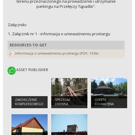
terenu przeznaczonego na prowadzenie i utrzymanie
parkingu na Przełęczy Tąpadła".
Załączniki:
1. Załącznik nr 1 - informacja o unieważnieniu przetargu
RESOURCES-TO-GET
Informacja o unieważnieniu przetargu (PDF, 143k)
ASSET PUBLISHER
ASSET PUBLISHER
ZAKOŃCZENIE
SPRZEDAŻ
OFERTA
KOMPLEKSOWEGO
DREWNA
EDUKACYJNA
PROJEKTU
OCHRONY
GATUNKÓW I
SIEDLISK
PRZYRODNICZYCH
NA OBSZARACH
ZARZĄDZANYCH