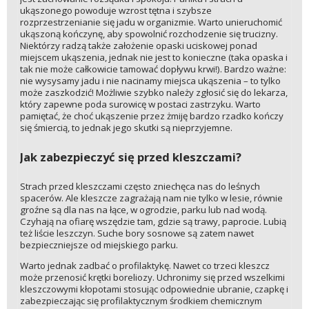
ukąszonego powoduje wzrost tętna i szybsze
rozprzestrzenianie się jadu w organizmie. Warto unieruchomić
ukąszoną kończynę, aby spowolnić rozchodzenie się trucizny.
Niektórzy radzą także założenie opaski uciskowej ponad
miejscem ukąszenia, jednak nie jest to konieczne (taka opaska i
tak nie może całkowicie tamować dopływu krwi!). Bardzo ważne:
nie wysysamy jadu i nie nacinamy miejsca ukąszenia – to tylko
może zaszkodzić! Możliwie szybko należy zgłosić się do lekarza,
który zapewne poda surowicę w postaci zastrzyku. Warto
pamiętać, że choć ukąszenie przez żmiję bardzo rzadko kończy
się śmiercią, to jednak jego skutki są nieprzyjemne.
Jak zabezpieczyć się przed kleszczami?
Strach przed kleszczami często zniechęca nas do leśnych
spacerów. Ale kleszcze zagrażają nam nie tylko w lesie, równie
groźne są dla nas na łące, w ogrodzie, parku lub nad wodą.
Czyhają na ofiarę wszędzie tam, gdzie są trawy, paprocie. Lubią
też liście leszczyn. Suche bory sosnowe są zatem nawet
bezpieczniejsze od miejskiego parku.
Warto jednak zadbać o profilaktykę. Nawet co trzeci kleszcz
może przenosić krętki boreliozy. Uchronimy się przed wszelkimi
kleszczowymi kłopotami stosując odpowiednie ubranie, czapkę i
zabezpieczając się profilaktycznym środkiem chemicznym