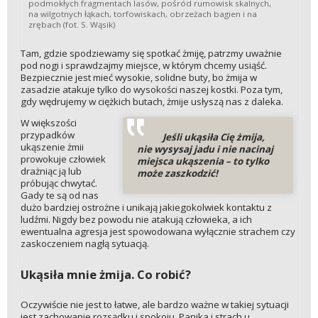
podmokłych fragmentach lasów, pośród rumowisk skalnych,
na wilgotnych łąkach, torfowiskach, obrzeżach bagien i na
zrębach (fot. S. Wąsik)
Tam, gdzie spodziewamy się spotkać żmiję, patrzmy uważnie
pod nogi i sprawdzajmy miejsce, w którym chcemy usiąść.
Bezpiecznie jest mieć wysokie, solidne buty, bo żmija w
zasadzie atakuje tylko do wysokości naszej kostki. Poza tym,
gdy wędrujemy w ciężkich butach, żmije usłyszą nas z daleka.
W większości
przypadków
Jeśli ukąsiła Cię żmija,
ukąszenie żmii
nie wysysaj jadu i nie nacinaj
prowokuje człowiek
miejsca ukąszenia – to tylko
drażniąc ją lub
może zaszkodzić!
próbując chwytać.
Gady te są od nas
dużo bardziej ostrożne i unikają jakiegokolwiek kontaktu z
ludźmi. Nigdy bez powodu nie atakują człowieka, a ich
ewentualna agresja jest spowodowana wyłącznie strachem czy
zaskoczeniem nagłą sytuacją.
Ukąsiła mnie żmija. Co robić?
Oczywiście nie jest to łatwe, ale bardzo ważne w takiej sytuacji
jest zachowanie rozsądku i spokoju. Panika i strach u