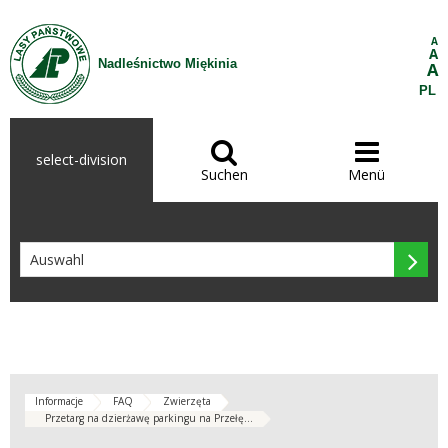
Zum Inhalt wechseln
A
A
Nadleśnictwo Miękinia
A
PL


select-division
Suchen
Menü

Informacje
FAQ
Zwierzęta
Przetarg na dzierżawę parkingu na Przełę...