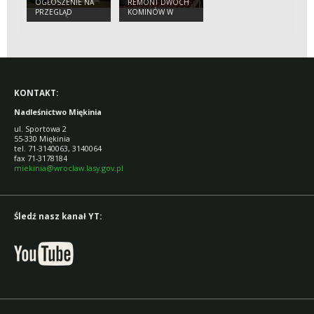
OGŁOSZENIE NA
REMONT DWÓCH
PRZEZ PGL LASY
PRZEGLĄD
KOMINÓW W
PAŃSTWOWE
BUDYNKÓW
BUDYNKACH
NADLEŚNICTWA
MIĘKINIA
KONTAKT:
Nadleśnictwo Miękinia
ul. Sportowa 2
55-330 Miękinia
tel. 71-3140063, 3140064
fax 71-3178184
miekinia@wroclaw.lasy.gov.pl
Śledź nasz kanał YT: