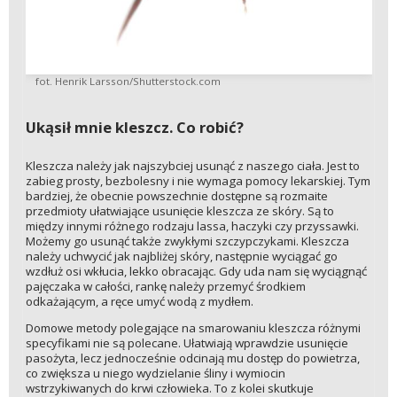
fot. Henrik Larsson/Shutterstock.com
Ukąsił mnie kleszcz. Co robić?
Kleszcza należy jak najszybciej usunąć z naszego ciała. Jest to
zabieg prosty, bezbolesny i nie wymaga pomocy lekarskiej. Tym
bardziej, że obecnie powszechnie dostępne są rozmaite
przedmioty ułatwiające usunięcie kleszcza ze skóry. Są to
między innymi różnego rodzaju lassa, haczyki czy przyssawki.
Możemy go usunąć także zwykłymi szczypczykami. Kleszcza
należy uchwycić jak najbliżej skóry, następnie wyciągać go
wzdłuż osi wkłucia, lekko obracając. Gdy uda nam się wyciągnąć
pajęczaka w całości, rankę należy przemyć środkiem
odkażającym, a ręce umyć wodą z mydłem.
Domowe metody polegające na smarowaniu kleszcza różnymi
specyfikami nie są polecane. Ułatwiają wprawdzie usunięcie
pasożyta, lecz jednocześnie odcinają mu dostęp do powietrza,
co zwiększa u niego wydzielanie śliny i wymiocin
wstrzykiwanych do krwi człowieka. To z kolei skutkuje