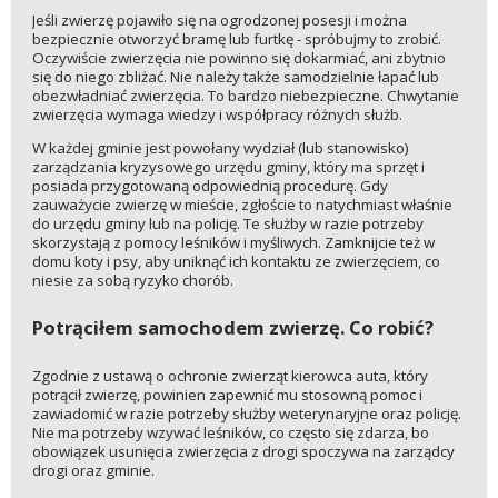
Jeśli zwierzę pojawiło się na ogrodzonej posesji i można
bezpiecznie otworzyć bramę lub furtkę - spróbujmy to zrobić.
Oczywiście zwierzęcia nie powinno się dokarmiać, ani zbytnio
się do niego zbliżać. Nie należy także samodzielnie łapać lub
obezwładniać zwierzęcia. To bardzo niebezpieczne. Chwytanie
zwierzęcia wymaga wiedzy i współpracy różnych służb.
W każdej gminie jest powołany wydział (lub stanowisko)
zarządzania kryzysowego urzędu gminy, który ma sprzęt i
posiada przygotowaną odpowiednią procedurę. Gdy
zauważycie zwierzę w mieście, zgłoście to natychmiast właśnie
do urzędu gminy lub na policję. Te służby w razie potrzeby
skorzystają z pomocy leśników i myśliwych. Zamknijcie też w
domu koty i psy, aby uniknąć ich kontaktu ze zwierzęciem, co
niesie za sobą ryzyko chorób.
Potrąciłem samochodem zwierzę. Co robić?
Zgodnie z ustawą o ochronie zwierząt kierowca auta, który
potrącił zwierzę, powinien zapewnić mu stosowną pomoc i
zawiadomić w razie potrzeby służby weterynaryjne oraz policję.
Nie ma potrzeby wzywać leśników, co często się zdarza, bo
obowiązek usunięcia zwierzęcia z drogi spoczywa na zarządcy
drogi oraz gminie.