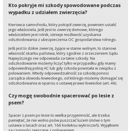
Kto pokryje mi szkody spowodowane podczas
wypadku z udziałem zwierzęcia?
Kierowca samochodu, który potrącił zwierzę, powinien ustalić
jego właściciela. Jeśli jest to zwierzę domowe, którego
właścicielem jest rolnik, istnieje możliwość uzyskania
odszkodowania z ubezpieczenia OC gospodarstwa rolnego.
Jeśli jest to dzikie zwierzę, żyjące w stanie wolnym, to stanowi
własność skarbu państwa, który zgodnie z orzeczeniem Sądu
Najwyższego nie odpowiada za takie szkody. Na
odszkodowanie możemy liczyć tylko w przypadku gdy mamy
odpowiednią polisę AC lub gdy szkoda powstała w związku z
polowaniem. Wtedy odpowiedzialność za szkodę ponosi
zarządca obwodu łowieckiego, od którego możemy domagać się
odszkodowania w oparciu o ustawę prawo łowieckie (art. 46).
Czy mogę swobodnie spacerować po lesie z
psem?
Spacer z psem po lesie to wielka przyjemność, ale trzeba
pamiętać, że nie wolno psów puszczać luzem (mówi o tym
ustawa o lasach oraz art. 166 kodeksu wykroczeń). Wyjątkiem
są czynności związane z polowaniem.