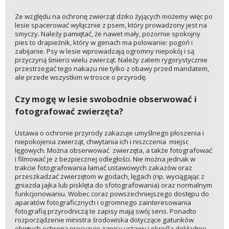
Ze względu na ochronę zwierząt dziko żyjących możemy więc po
lesie spacerować wyłącznie z psem, który prowadzony jest na
smyczy. Należy pamiętać, że nawet mały, pozornie spokojny
pies to drapieżnik, który w genach ma polowanie: pogoń i
zabijanie. Psy w lesie wprowadzają ogromny niepokój i są
przyczyną śmierci wielu zwierząt. Należy zatem rygorystycznie
przestrzegać tego nakazu nie tylko z obawy przed mandatem,
ale przede wszystkim w trosce o przyrodę.
Czy mogę w lesie swobodnie obserwować i
fotografować zwierzęta?
Ustawa o ochronie przyrody zakazuje umyślnego płoszenia i
niepokojenia zwierząt, chwytania ich i niszczenia miejsc
lęgowych. Można obserwować zwierzęta, a także fotografować
i filmować je z bezpiecznej odległości. Nie można jednak w
trakcie fotografowania łamać ustawowych zakazów oraz
przeszkadzać zwierzętom w godach, lęgach (np. wyciągając z
gniazda jajka lub pisklęta do sfotografowania) oraz normalnym
funkcjonowaniu. Wobec coraz powszechniejszego dostępu do
aparatów fotograficznych i ogromnego zainteresowania
fotografią przyrodniczą te zapisy mają swój sens. Ponadto
rozporządzenie ministra środowiska dotyczące gatunków
objętych ochroną precyzuje zapisy ustawy i określa dokładnie