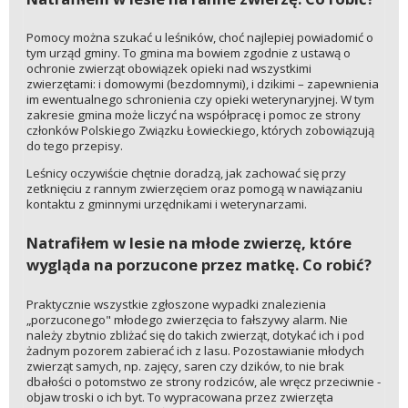
Pomocy można szukać u leśników, choć najlepiej powiadomić o
tym urząd gminy. To gmina ma bowiem zgodnie z ustawą o
ochronie zwierząt obowiązek opieki nad wszystkimi
zwierzętami: i domowymi (bezdomnymi), i dzikimi – zapewnienia
im ewentualnego schronienia czy opieki weterynaryjnej. W tym
zakresie gmina może liczyć na współpracę i pomoc ze strony
członków Polskiego Związku Łowieckiego, których zobowiązują
do tego przepisy.
Leśnicy oczywiście chętnie doradzą, jak zachować się przy
zetknięciu z rannym zwierzęciem oraz pomogą w nawiązaniu
kontaktu z gminnymi urzędnikami i weterynarzami.
Natrafiłem w lesie na młode zwierzę, które
wygląda na porzucone przez matkę. Co robić?
Praktycznie wszystkie zgłoszone wypadki znalezienia
„porzuconego" młodego zwierzęcia to fałszywy alarm. Nie
należy zbytnio zbliżać się do takich zwierząt, dotykać ich i pod
żadnym pozorem zabierać ich z lasu. Pozostawianie młodych
zwierząt samych, np. zajęcy, saren czy dzików, to nie brak
dbałości o potomstwo ze strony rodziców, ale wręcz przeciwnie -
objaw troski o ich byt. To wypracowana przez zwierzęta