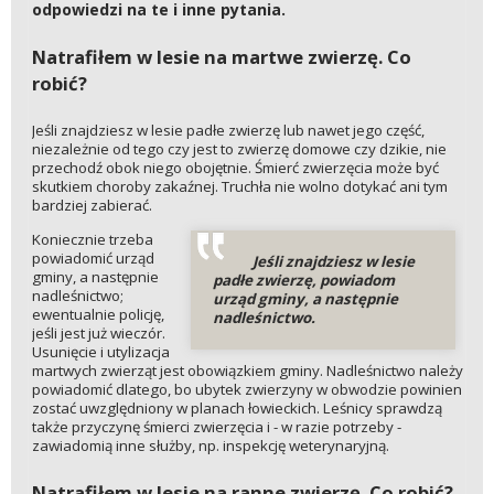
odpowiedzi na te i inne pytania.
Natrafiłem w lesie na martwe zwierzę. Co
robić?
Jeśli znajdziesz w lesie padłe zwierzę lub nawet jego część,
niezależnie od tego czy jest to zwierzę domowe czy dzikie, nie
przechodź obok niego obojętnie. Śmierć zwierzęcia może być
skutkiem choroby zakaźnej. Truchła nie wolno dotykać ani tym
bardziej zabierać.
Koniecznie trzeba
powiadomić urząd
Jeśli znajdziesz w lesie
gminy, a następnie
padłe zwierzę, powiadom
nadleśnictwo;
urząd gminy, a następnie
ewentualnie policję,
nadleśnictwo.
jeśli jest już wieczór.
Usunięcie i utylizacja
martwych zwierząt jest obowiązkiem gminy. Nadleśnictwo należy
powiadomić dlatego, bo ubytek zwierzyny w obwodzie powinien
zostać uwzględniony w planach łowieckich. Leśnicy sprawdzą
także przyczynę śmierci zwierzęcia i - w razie potrzeby -
zawiadomią inne służby, np. inspekcję weterynaryjną.
Natrafiłem w lesie na ranne zwierzę. Co robić?