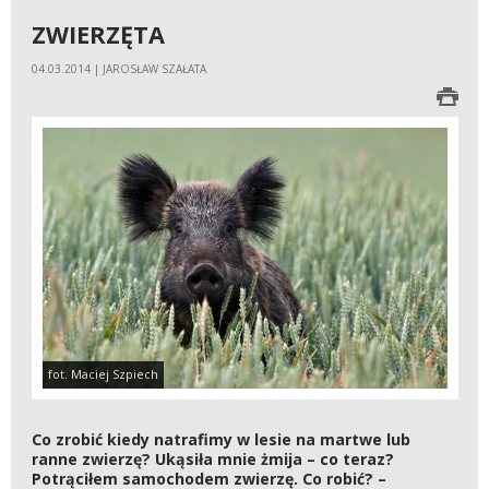
ZWIERZĘTA
04.03.2014 | JAROSŁAW SZAŁATA
fot. Maciej Szpiech
Co zrobić kiedy natrafimy w lesie na martwe lub
ranne zwierzę? Ukąsiła mnie żmija – co teraz?
Potrąciłem samochodem zwierzę. Co robić? –