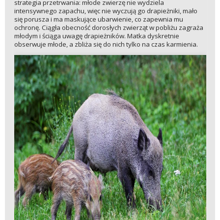
strategia przetrwania: młode zwierzę nie wydziela
intensywnego zapachu, więc nie wyczują go drapieżniki, mało
się porusza i ma maskujące ubarwienie, co zapewnia mu
ochronę. Ciągła obecność dorosłych zwierząt w pobliżu zagraża
młodym i ściąga uwagę drapieżników. Matka dyskretnie
obserwuje młode, a zbliża się do nich tylko na czas karmienia.