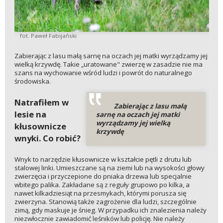
fot. Paweł Fabijański
Zabierając z lasu małą sarnę na oczach jej matki wyrządzamy jej
wielką krzywdę. Takie „uratowane" zwierzę w zasadzie nie ma
szans na wychowanie wśród ludzi i powrót do naturalnego
środowiska.
Natrafiłem w
Zabierając z lasu małą
lesie na
sarnę na oczach jej matki
wyrządzamy jej wielką
kłusownicze
krzywdę
wnyki. Co robić?
Wnyk to narzędzie kłusownicze w kształcie pętli z drutu lub
stalowej linki. Umieszczane są na ziemi lub na wysokości głowy
zwierzęcia i przyczepione do pniaka drzewa lub specjalnie
wbitego palika. Zakładane są z reguły grupowo po kilka, a
nawet kilkadziesiąt na przesmykach, którymi porusza się
zwierzyna. Stanowią także zagrożenie dla ludzi, szczególnie
zimą, gdy maskuje je śnieg. W przypadku ich znalezienia należy
niezwłocznie zawiadomić leśników lub policję. Nie należy