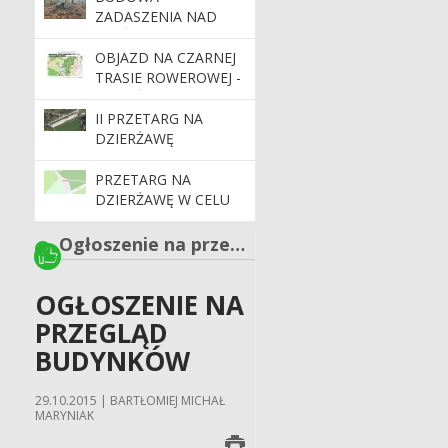
(DZ. EW. 11 OBR.
ZADASZENIA NAD
ŚLĘŻA, JEDNOSTKA
RZEŹBĄ „PANNA Z
EWIDENCYJNA
RYBĄ” I „NIEDŹWIEDŹ”
OBJAZD NA CZARNEJ
SOBÓTKA-MIASTO) II
(DZ. EW. 11 OBR.
TRASIE ROWEROWEJ -
POSTĘPOWANIE
ŚLĘŻA, JEDNOSTKA
MIĘKIŃSKIE TRASY
EWIDENCYJNA
ROWEROWE
II PRZETARG NA
SOBÓTKA-MIASTO)
DZIERŻAWĘ
PARKINGU
PRZETARG NA
DZIERŻAWĘ W CELU
PROWADZENIA
DZIAŁALNOŚCI
Ogłoszenie na przegląd budynków
HANDLOWEJ
OGŁOSZENIE NA
PRZEGLĄD
BUDYNKÓW
29.10.2015 | BARTŁOMIEJ MICHAŁ
MARYNIAK