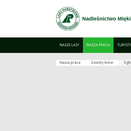
Zum Inhalt wechseln
Nadleśnictwo Mięki
NASZE LASY
NASZA PRACA
TURYST
Nasza praca
Zasoby leśne
Ogł