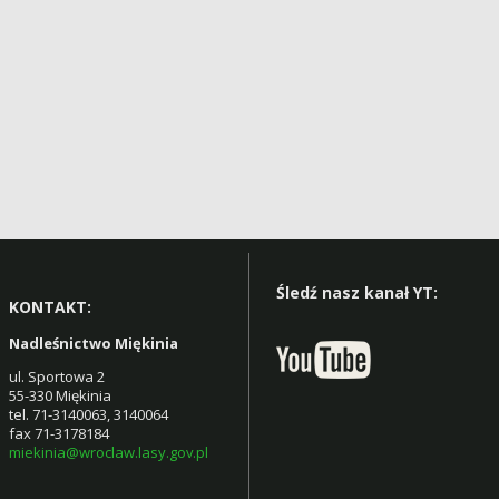
Śledź nasz kanał YT:
KONTAKT:
Nadleśnictwo Miękinia
ul. Sportowa 2
55-330 Miękinia
tel. 71-3140063, 3140064
fax 71-3178184
miekinia@wroclaw.lasy.gov.pl