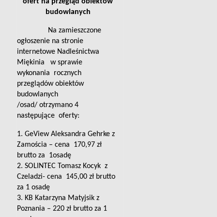
ofert na przegląd obiektów
budowlanych
Na zamieszczone
ogłoszenie na stronie
internetowe Nadleśnictwa
Miękinia
w sprawie
wykonania
rocznych
przeglądów obiektów
budowlanych
/osad/
otrzymano 4
następujące
oferty:
1. GeView Aleksandra Gehrke z
Zamościa – cena
170,97 zł
brutto za
1osadę
2. SOLINTEC Tomasz Kocyk
z
Czeladzi- cena
145,00 zł brutto
za 1 osadę
3. KB Katarzyna Matyjsik z
Poznania – 220 zł brutto za 1