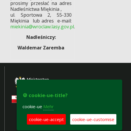
prosimy przesłać na adres
Nadleśnictwa Miękinia ,
ul. Sportowa 2, 55-330
Miękinia
lub adres
e-mail:
miekinia@wroclaw.lasy.gov.pl
.
Nadleśniczy:
Waldemar Zaremba
🍪 cookie-ue-title?
cookie-ue
Mehr
cookie-ue-accept
cookie-ue-customise