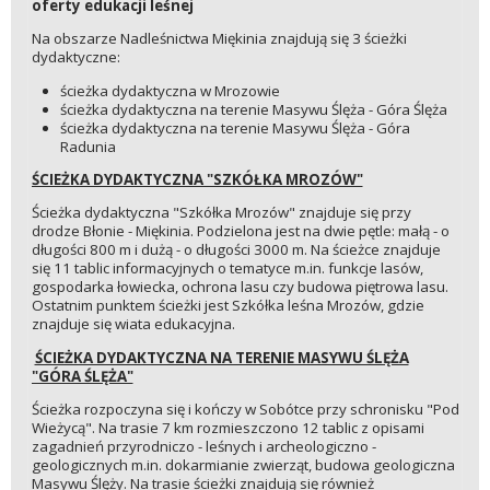
oferty edukacji leśnej
Na obszarze Nadleśnictwa Miękinia znajdują się 3 ścieżki
dydaktyczne:
ścieżka dydaktyczna w Mrozowie
ścieżka dydaktyczna na terenie Masywu Ślęża - Góra Ślęża
ścieżka dydaktyczna na terenie Masywu Ślęża - Góra
Radunia
ŚCIEŻKA DYDAKTYCZNA "SZKÓŁKA MROZÓW"
Ścieżka dydaktyczna "Szkółka Mrozów" znajduje się przy
drodze Błonie - Miękinia. Podzielona jest na dwie pętle: małą - o
długości 800 m i dużą - o długości 3000 m. Na ścieżce znajduje
się 11 tablic informacyjnych o tematyce m.in. funkcje lasów,
gospodarka łowiecka, ochrona lasu czy budowa piętrowa lasu.
Ostatnim punktem ścieżki jest Szkółka leśna Mrozów, gdzie
znajduje się wiata edukacyjna.
ŚCIEŻKA DYDAKTYCZNA NA TERENIE MASYWU ŚLĘŻA
"GÓRA ŚLĘŻA"
Ścieżka rozpoczyna się i kończy w Sobótce przy schronisku "Pod
Wieżycą". Na trasie 7 km rozmieszczono 12 tablic z opisami
zagadnień przyrodniczo - leśnych i archeologiczno -
geologicznych m.in. dokarmianie zwierząt, budowa geologiczna
Masywu Ślęży. Na trasie ścieżki znajdują się również