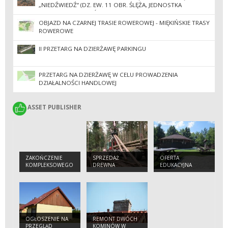
„NIEDŹWIEDŹ” (DZ. EW. 11 OBR. ŚLĘŻA, JEDNOSTKA
EWIDENCYJNA SOBÓTKA-MIASTO)
OBJAZD NA CZARNEJ TRASIE ROWEROWEJ - MIĘKIŃSKIE TRASY
ROWEROWE
II PRZETARG NA DZIERŻAWĘ PARKINGU
PRZETARG NA DZIERŻAWĘ W CELU PROWADZENIA
DZIAŁALNOŚCI HANDLOWEJ
ASSET PUBLISHER
ASSET PUBLISHER
ZAKOŃCZENIE
SPRZEDAŻ
OFERTA
KOMPLEKSOWEGO
DREWNA
EDUKACYJNA
PROJEKTU
OCHRONY
GATUNKÓW I
SIEDLISK
PRZYRODNICZYCH
NA OBSZARACH
ZARZĄDZANYCH
OGŁOSZENIE NA
REMONT DWÓCH
PRZEZ PGL LASY
PRZEGLĄD
KOMINÓW W