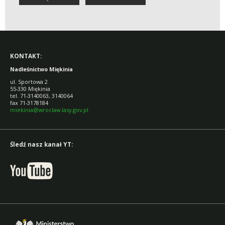
PAŃSTWOWE
BUDYNKÓW
BUDYNKACH
NADLEŚNICTWA
MIĘKINIA
KONTAKT:
Nadleśnictwo Miękinia
ul. Sportowa 2
55-330 Miękinia
tel. 71-3140063, 3140064
fax 71-3178184
miekinia@wroclaw.lasy.gov.pl
Śledź nasz kanał YT: