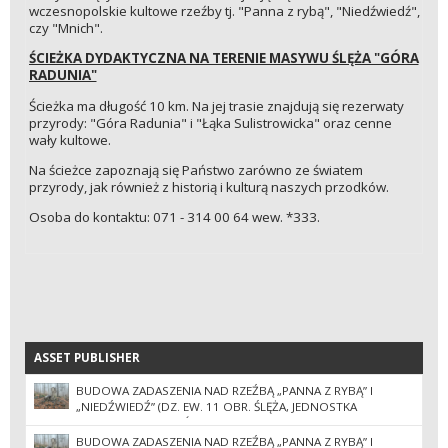
wczesnopolskie kultowe rzeźby tj. "Panna z rybą", "Niedźwiedź",
czy "Mnich".
ŚCIEŻKA DYDAKTYCZNA NA TERENIE MASYWU ŚLĘŻA "GÓRA
RADUNIA"
Ścieżka ma długość 10 km. Na jej trasie znajdują się rezerwaty
przyrody: "Góra Radunia" i "Łąka Sulistrowicka" oraz cenne
wały kultowe.
Na ścieżce zapoznają się Państwo zarówno ze światem
przyrody, jak również z historią i kulturą naszych przodków.
Osoba do kontaktu: 071 - 314 00 64 wew. *333.
ASSET PUBLISHER
ASSET PUBLISHER
BUDOWA ZADASZENIA NAD RZEŹBĄ „PANNA Z RYBĄ” I
„NIEDŹWIEDŹ” (DZ. EW. 11 OBR. ŚLĘŻA, JEDNOSTKA
EWIDENCYJNA SOBÓTKA-MIASTO) II POSTĘPOWANIE
BUDOWA ZADASZENIA NAD RZEŹBĄ „PANNA Z RYBĄ” I