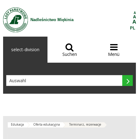
Zum Inhalt wechseln
A
A
Nadleśnictwo Miękinia
A
PL


select-division
Suchen
Menü

Edukacja
Oferta edukacyjna
Terminarz, rezerwacje