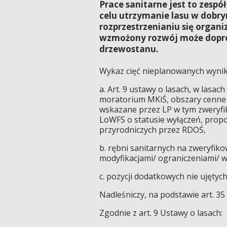
Prace sanitarne jest to zesp
celu utrzymanie lasu w dobr
rozprzestrzenianiu się orga
wzmożony rozwój może dopro
drzewostanu.
Wykaz cięć nieplanowanych wynik
a. Art. 9 ustawy o lasach, w las
moratorium MKiŚ, obszary cenne 
wskazane przez LP w tym zweryfik
LoWFS o statusie wyłączeń, prop
przyrodniczych przez RDOŚ,
b. rębni sanitarnych na zweryfi
modyfikacjami/ ograniczeniami/ wy
c. pozycji dodatkowych nie ujętych
Nadleśniczy, na podstawie art. 35
Zgodnie z art. 9 Ustawy o lasach: