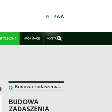
A
A
A
PL

 SPOŁECZNA
INFORMACJE
KONTAKT
Budowa zadaszenia nad rzeźbą „Panna z rybą” i „Niedźwiedź” (dz. ew. 11 obr. Ślęża, jednostka ewidencyjna Sobótka-Miasto)
BUDOWA
ZADASZENIA