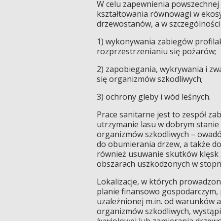
W celu zapewnienia powszechnej 
kształtowania równowagi w ekosy
drzewostanów, a w szczególności
1) wykonywania zabiegów profila
rozprzestrzenianiu się pożarów;
2) zapobiegania, wykrywania i zw
się organizmów szkodliwych;
3) ochrony gleby i wód leśnych.
Prace sanitarne jest to zespół z
utrzymanie lasu w dobrym stanie
organizmów szkodliwych – owadó
do obumierania drzew, a także do
również usuwanie skutków klęsk 
obszarach uszkodzonych w stopniu
Lokalizacje, w których prowadzo
planie finansowo gospodarczym, p
uzależnionej m.in. od warunków 
organizmów szkodliwych, wystąpi
żywiołowej lub zamierania drzew