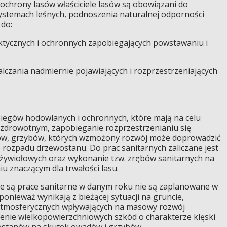
ochrony lasów właściciele lasów są obowiązani do
stemach leśnych, podnoszenia naturalnej odporności
 do:
ktycznych i ochronnych zapobiegających powstawaniu i
alczania nadmiernie pojawiających i rozprzestrzeniających
abiegów hodowlanych i ochronnych, które mają na celu
 zdrowotnym, zapobieganie rozprzestrzenianiu się
w, grzybów, których wzmożony rozwój może doprowadzić
 rozpadu drzewostanu. Do prac sanitarnych zaliczane jest
żywiołowych oraz wykonanie tzw. zrębów sanitarnych na
 znaczącym dla trwałości lasu.
ne są prace sanitarne w danym roku nie są zaplanowane w
onieważ wynikają z bieżącej sytuacji na gruncie,
atmosferycznych wpływających na masowy rozwój
enie wielkopowierzchniowych szkód o charakterze klęski
ostanów na skutek owadów i grzybów.