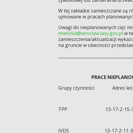
W tej zakładce zamieszczane są r
ujmowane w pracach planowanych,
Uwagi do nieplanowanych cięć mo
miekinia@wroclaw.lasy.gov.pl
w te
zamieszczenia/aktualizacji wyka
na gruncie w obecności przedstawi
____________________________________
PRACE NIEPLANO
Grupy czynności A
TPP 13-17-2-15-30
IVDS 13-17-2-11-325