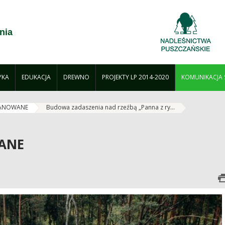
nia
YKA
EDUKACJA
DREWNO
PROJEKTY LP 2014-2020
KOMUNIKACJA
LANOWANE
Budowa zadaszenia nad rzeźbą „Panna z ry...
ANE