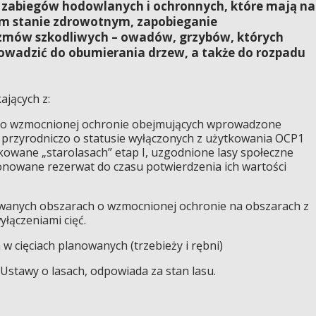
ół zabiegów hodowlanych i ochronnych, które mają na
ym stanie zdrowotnym, zapobieganie
nizmów szkodliwych – owadów, grzybów, których
wadzić do obumierania drzew, a także do rozpadu
ających z:
ach o wzmocnionej ochronie obejmujących wprowadzone
przyrodniczo o statusie wyłączonych z użytkowania OCP1
owane „starolasach” etap I, uzgodnione lasy społeczne
onowane rezerwat do czasu potwierdzenia ich wartości
kowanych obszarach o wzmocnionej ochronie na obszarach z
łączeniami cięć.
 w cięciach planowanych (trzebieży i rębni)
 Ustawy o lasach, odpowiada za stan lasu.