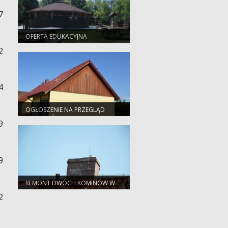
7
OFERTA EDUKACYJNA
2
4
OGŁOSZENIE NA PRZEGLĄD
BUDYNKÓW
9
9
REMONT DWÓCH KOMINÓW W
BUDYNKACH NADLEŚNICTWA
2
MIĘKINIA