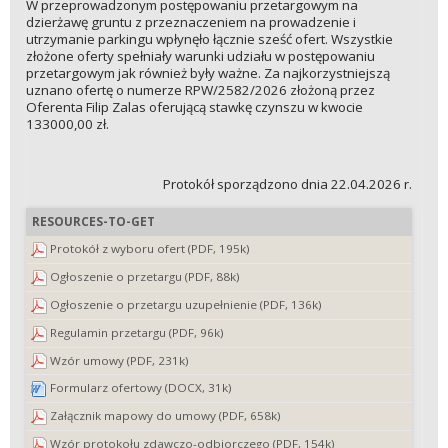
W przeprowadzonym postępowaniu przetargowym na
dzierżawę gruntu z przeznaczeniem na prowadzenie i
utrzymanie parkingu wpłynęło łącznie sześć ofert. Wszystkie
złożone oferty spełniały warunki udziału w postępowaniu
przetargowym jak również były ważne. Za najkorzystniejszą
uznano ofertę o numerze RPW/2582/2026 złożoną przez
Oferenta Filip Zalas oferującą stawkę czynszu w kwocie
133000,00 zł.
Protokół sporządzono dnia 22.04.2026 r.
RESOURCES-TO-GET
Protokół z wyboru ofert (PDF, 195k)
Ogłoszenie o przetargu (PDF, 88k)
Ogłoszenie o przetargu uzupełnienie (PDF, 136k)
Regulamin przetargu (PDF, 96k)
Wzór umowy (PDF, 231k)
Formularz ofertowy (DOCX, 31k)
Załącznik mapowy do umowy (PDF, 658k)
Wzór protokołu zdawczo-odbiorczego (PDF, 154k)