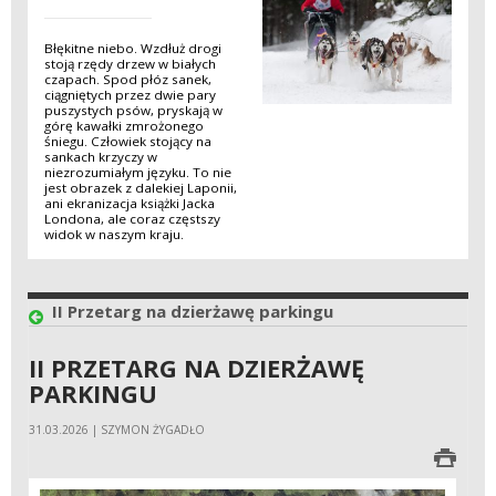
Błękitne niebo. Wzdłuż drogi
stoją rzędy drzew w białych
czapach. Spod płóz sanek,
ciągniętych przez dwie pary
puszystych psów, pryskają w
górę kawałki zmrożonego
śniegu. Człowiek stojący na
sankach krzyczy w
niezrozumiałym języku. To nie
jest obrazek z dalekiej Laponii,
ani ekranizacja książki Jacka
Londona, ale coraz częstszy
widok w naszym kraju.
II Przetarg na dzierżawę parkingu
II PRZETARG NA DZIERŻAWĘ
PARKINGU
31.03.2026 | SZYMON ŻYGADŁO