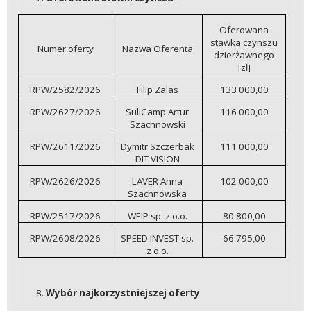
Oferowana
stawka czynszu
Numer oferty
Nazwa Oferenta
dzierżawnego
[zł]
RPW/2582/2026
Filip Zalas
133 000,00
RPW/2627/2026
SuliCamp Artur
116 000,00
Szachnowski
RPW/2611/2026
Dymitr Szczerbak
111 000,00
DIT VISION
RPW/2626/2026
LAVER Anna
102 000,00
Szachnowska
RPW/2517/2026
WEIP sp. z o.o.
80 800,00
RPW/2608/2026
SPEED INVEST sp.
66 795,00
z o.o.
Wybór najkorzystniejszej oferty