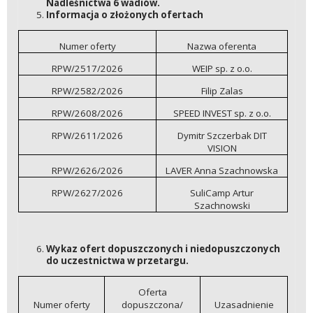
Nadleśnictwa 6 wadiów.
Informacja o złożonych ofertach
Numer oferty
Nazwa oferenta
RPW/2517/2026
WEIP sp. z o.o.
RPW/2582/2026
Filip Zalas
RPW/2608/2026
SPEED INVEST sp. z o.o.
RPW/2611/2026
Dymitr Szczerbak DIT
VISION
RPW/2626/2026
LAVER Anna Szachnowska
RPW/2627/2026
SuliCamp Artur
Szachnowski
Wykaz ofert dopuszczonych i niedopuszczonych
do uczestnictwa w przetargu.
Oferta
Numer oferty
dopuszczona/
Uzasadnienie