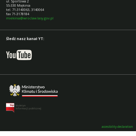
ul. Sportowa 2
55-330 Miękinia
tel. 71-3140063, 3140064
fax 71-3178184
miekinia@wroclaw.lasy.gov.pl
Śledź nasz kanał YT:
accesibility-declaration