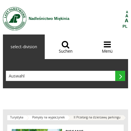
Zum Inhalt wechseln
A
A
Nadleśnictwo Miękinia
A
PL


select-division
Suchen
Menü

Turystyka
Pomysły na wypoczynek
II Przetarg na dzierżawę parkingu