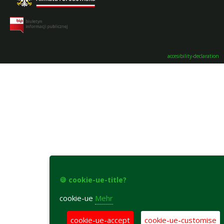
accesibility-declaration
🍪 cookie-ue-title?
cookie-ue
Mehr
cookie-ue-accept
cookie-ue-customise