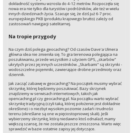
dokładność systemu wzrosła do 4-12 metrów. Rozpoczęła się
nowa era nie tylko dla turystów i podróżników, ale też w wielu
innych dziedzinach życia. Szacuje się, że dziś już 6-7 proc.
europejskiego PKB (produktu krajowego brutto) zależy od
zastosowań nawigacji satelitarnej.
Na tropie przygody
Na czym dziś polega geocaching? Od czasów Dave'a Ulmera
główna idea nie zmieniła się. To gra terenowa polegająca na
poszukiwaniu, przede wszystkim z użyciem GPS, „skarbów"
ukrytych przez jej innych uczestników. „Skarbami" są skrzynki -
wodoszczelne pojemniki, zawierające drobne przedmioty oraz
dziennik.
Jak zacząć zabawę w geocaching? Na początek musimy wybrać
skrzynkę, której będziemy poszukiwać. Bazy skrzynek
znajdziemy w serwisach internetowych, takich jak
opencaching.pl czy geocaching.pl. Na początku warto wybrać
skrzynkę tradycyjną (czyli taką, której położenie jest dokładnie
określone) i o niezbyt wysokim poziomie zadań i trudności
terenu (określane są one w pięciostopniowej skali). Jeśli
wybierzemy skrzynkę, którą niedawno ktoś odnalazł, mamy
większą szansę, że nie została jeszcze zniszczona. Warto więc
sprawdzić w bazie ostatnie zapisy jej dotyczące.