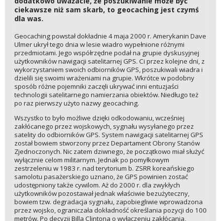
dodatkowo uważacie, że poszukiwanie może być
ciekawsze niż sam skarb, to geocaching jest czymś
dla was.
Geocaching powstał dokładnie 4 maja 2000 r. Amerykanin Dave
Ulmer ukrył tego dnia w lesie wiadro wypełnione różnymi
przedmiotami. Jego współrzędne podał na grupie dyskusyjnej
użytkowników nawigacji satelitarnej GPS. Ci przez kolejne dni, z
wykorzystaniem swoich odbiorników GPS, poszukiwali wiadra i
dzielili się swoimi wrażeniami na grupie. Wkrótce w podobny
sposób różne pojemniki zaczęli ukrywać inni entuzjaści
technologii satelitarnego namierzania obiektów. Niedługo też
po raz pierwszy użyto nazwy geocaching.
Wszystko to było możliwe dzięki odkodowaniu, wcześniej
zakłócanego przez wojskowych, sygnału wysyłanego przez
satelity do odbiorników GPS. System nawigacji satelitarnej GPS
został bowiem stworzony przez Departament Obrony Stanów
Zjednoczonych. Nic zatem dziwnego, że początkowo miał służyć
wyłącznie celom militarnym. Jednak po pomyłkowym
zestrzeleniu w 1983 r. nad terytorium b. ZSRR koreańskiego
samolotu pasażerskiego uznano, że GPS powinien zostać
udostępniony także cywilom. Aż do 2000 r. dla zwykłych
użytkowników pozostawał jednak właściwie bezużyteczny,
bowiem tzw. degradacja sygnału, zapobiegliwie wprowadzona
przez wojsko, ograniczała dokładność określania pozycji do 100
metrów. Po decyzji Billa Clintona o wyłączeniu zakłócania,