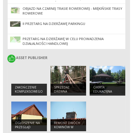
EWIDENCYJNA SOBÓTKA-MIASTO)
OBJAZD NA CZARNEJ TRASIE ROWEROWEJ - MIĘKIŃSKIE TRASY
ROWEROWE
II PRZETARG NA DZIERŻAWĘ PARKINGU
PRZETARG NA DZIERŻAWĘ W CELU PROWADZENIA
DZIAŁALNOŚCI HANDLOWEJ
ASSET PUBLISHER
ASSET PUBLISHER
ZAKOŃCZENIE
SPRZEDAŻ
OFERTA
KOMPLEKSOWEGO
DREWNA
EDUKACYJNA
PROJEKTU
OCHRONY
GATUNKÓW I
SIEDLISK
PRZYRODNICZYCH
NA OBSZARACH
ZARZĄDZANYCH
OGŁOSZENIE NA
REMONT DWÓCH
PRZEZ PGL LASY
PRZEGLĄD
KOMINÓW W
PAŃSTWOWE
BUDYNKÓW
BUDYNKACH