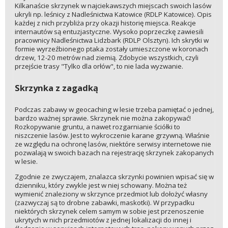
Kilkanaście skrzynek w najciekawszych miejscach swoich lasów
ukryli np. leśnicy z Nadleśnictwa Katowice (RDLP Katowice). Opis
każdej z nich przybliża przy okazji historię miejsca. Reakcje
internautów są entuzjastyczne. Wysoko poprzeczkę zawiesili
pracownicy Nadleśnictwa Lidzbark (RDLP Olsztyn). Ich skrytki w
formie wyrzeźbionego ptaka zostały umieszczone w koronach
drzew, 12-20 metrów nad ziemią. Zdobycie wszystkich, czyli
przejście trasy "Tylko dla orłów", to nie lada wyzwanie.
Skrzynka z zagadką
Podczas zabawy w geocaching w lesie trzeba pamiętać o jednej,
bardzo ważnej sprawie. Skrzynek nie można zakopywać!
Rozkopywanie gruntu, a nawet rozgarnianie ściółki to
niszczenie lasów. Jest to wykroczenie karane grzywną. Właśnie
ze względu na ochronę lasów, niektóre serwisy internetowe nie
pozwalają w swoich bazach na rejestrację skrzynek zakopanych
w lesie.
Zgodnie ze zwyczajem, znalazca skrzynki powinien wpisać się w
dzienniku, który zwykle jest w niej schowany. Można też
wymienić znaleziony w skrzynce przedmiot lub dołożyć własny
(zazwyczaj są to drobne zabawki, maskotki). W przypadku
niektórych skrzynek celem samym w sobie jest przenoszenie
ukrytych w nich przedmiotów z jednej lokalizacji do innej i