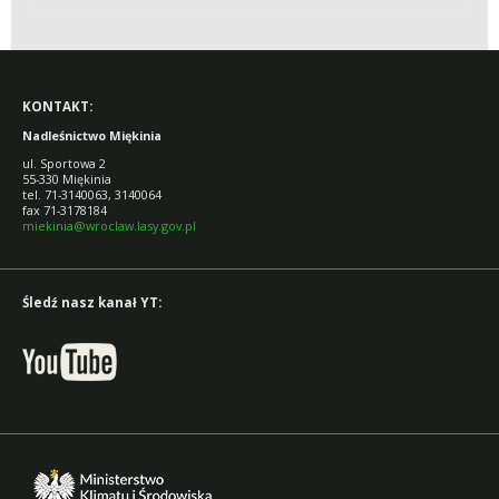
NADLEŚNICTWA
MIĘKINIA
KONTAKT:
Nadleśnictwo Miękinia
ul. Sportowa 2
55-330 Miękinia
tel. 71-3140063, 3140064
fax 71-3178184
miekinia@wroclaw.lasy.gov.pl
Śledź nasz kanał YT: