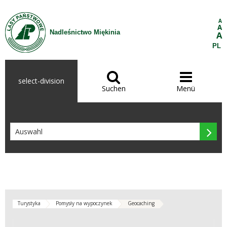
Zum Inhalt wechseln
A
A
Nadleśnictwo Miękinia
A
PL


select-division
Suchen
Menü

Turystyka
Pomysły na wypoczynek
Geocaching