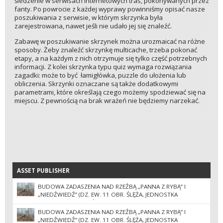
śledzenie w serwisach internetowych tras, pokonywanych przez
fanty. Po powrocie z każdej wyprawy powinniśmy opisać nasze
poszukiwania z serwisie, w którym skrzynka była
zarejestrowana, nawet jeśli nie udało jej się znaleźć.
Zabawę w poszukiwanie skrzynek można urozmaicać na różne
sposoby. Żeby znaleźć skrzynkę multicache, trzeba pokonać
etapy, a na każdym z nich otrzymuje się tylko część potrzebnych
informacji. Z kolei skrzynka typu quiz wymaga rozwiązania
zagadki: może to być łamigłówka, puzzle do ułożenia lub
obliczenia. Skrzynki oznaczane są także dodatkowymi
parametrami, które określają czego możemy spodziewać się na
miejscu. Z pewnością na brak wrażeń nie będziemy narzekać.
ASSET PUBLISHER
ASSET PUBLISHER
BUDOWA ZADASZENIA NAD RZEŹBĄ „PANNA Z RYBĄ” I
„NIEDŹWIEDŹ” (DZ. EW. 11 OBR. ŚLĘŻA, JEDNOSTKA
EWIDENCYJNA SOBÓTKA-MIASTO) II POSTĘPOWANIE
BUDOWA ZADASZENIA NAD RZEŹBĄ „PANNA Z RYBĄ” I
„NIEDŹWIEDŹ” (DZ. EW. 11 OBR. ŚLĘŻA, JEDNOSTKA