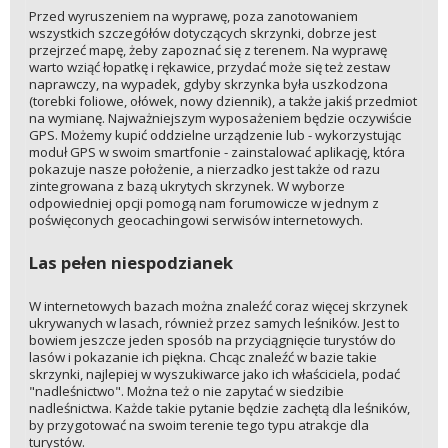
Przed wyruszeniem na wyprawę, poza zanotowaniem
wszystkich szczegółów dotyczących skrzynki, dobrze jest
przejrzeć mapę, żeby zapoznać się z terenem. Na wyprawę
warto wziąć łopatkę i rękawice, przydać może się też zestaw
naprawczy, na wypadek, gdyby skrzynka była uszkodzona
(torebki foliowe, ołówek, nowy dziennik), a także jakiś przedmiot
na wymianę. Najważniejszym wyposażeniem będzie oczywiście
GPS. Możemy kupić oddzielne urządzenie lub - wykorzystując
moduł GPS w swoim smartfonie - zainstalować aplikację, która
pokazuje nasze położenie, a nierzadko jest także od razu
zintegrowana z bazą ukrytych skrzynek. W wyborze
odpowiedniej opcji pomogą nam forumowicze w jednym z
poświęconych geocachingowi serwisów internetowych.
Las pełen niespodzianek
W internetowych bazach można znaleźć coraz więcej skrzynek
ukrywanych w lasach, również przez samych leśników. Jest to
bowiem jeszcze jeden sposób na przyciągnięcie turystów do
lasów i pokazanie ich piękna. Chcąc znaleźć w bazie takie
skrzynki, najlepiej w wyszukiwarce jako ich właściciela, podać
"nadleśnictwo". Można też o nie zapytać w siedzibie
nadleśnictwa. Każde takie pytanie będzie zachętą dla leśników,
by przygotować na swoim terenie tego typu atrakcje dla
turystów.