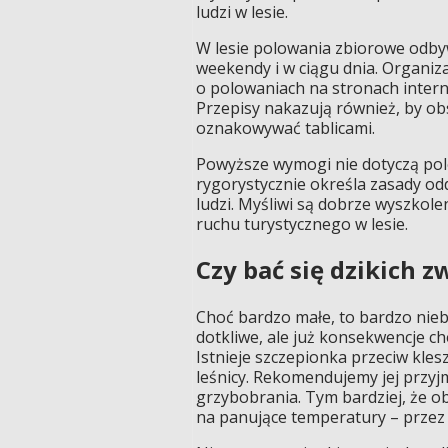
ludzi w lesie.
W lesie polowania zbiorowe odbyw
weekendy i w ciągu dnia. Organiz
o polowaniach na stronach intern
Przepisy nakazują również, by ob
oznakowywać tablicami.
Powyższe wymogi nie dotyczą po
rygorystycznie określa zasady od
ludzi. Myśliwi są dobrze wyszkolen
ruchu turystycznego w lesie.
Czy bać się dzikich z
Choć bardzo małe, to bardzo niebe
dotkliwe, ale już konsekwencje 
Istnieje szczepionka przeciw kle
leśnicy. Rekomendujemy jej przy
grzybobrania. Tym bardziej, że ob
na panujące temperatury – przez 