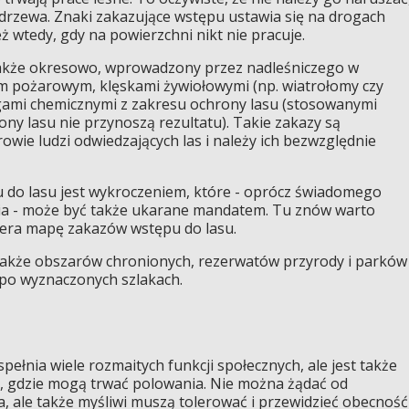
 drzewa. Znaki zakazujące wstępu ustawia się na drogach
 wtedy, gdy na powierzchni nikt nie pracuje.
także okresowo, wprowadzony przez nadleśniczego w
 pożarowym, klęskami żywiołowymi (np. wiatrołomy czy
ami chemicznymi z zakresu ochrony lasu (stosowanymi
ny lasu nie przynoszą rezultatu). Takie zakazy są
rowie ludzi odwiedzających las i należy ich bezwzględnie
 do lasu jest wykroczeniem, które - oprócz świadomego
wia - może być także ukarane mandatem. Tu znów warto
ra mapę zakazów wstępu do lasu.
 także obszarów chronionych, rezerwatów przyrody i parków
po wyznaczonych szlakach.
spełnia wiele rozmaitych funkcji społecznych, ale jest także
 gdzie mogą trwać polowania. Nie można żądać od
, ale także myśliwi muszą tolerować i przewidzieć obecność