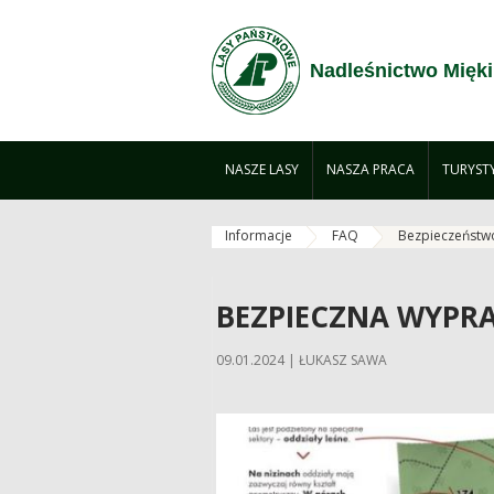
Zum Inhalt wechseln
Nadleśnictwo Mięki
NASZE LASY
NASZA PRACA
TURYST
Informacje
FAQ
Bezpieczeństw
BEZPIECZNA WYPR
09.01.2024 | ŁUKASZ SAWA