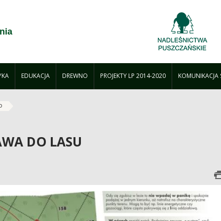
nia
YKA
EDUKACJA
DREWNO
PROJEKTY LP 2014-2020
KOMUNIKACJA
o
AWA DO LASU