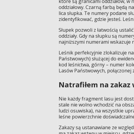
które są granicami oddziałów, w 
oddziałowy. Czarną farbą będą n
lica słupka. Te numery podane s
zidentyfikować, gdzie jesteś. Leś
Słupek pozwoli z łatwością ustali
oddziały. Gdy na słupku są nume
najniższymi numerami wskazuje n
Leśnik perfekcyjnie zlokalizuje n
Państwowych) służącej do ewiden
kod leśnictwa, górny – numer kol
Lasów Państwowych, połączonej 
Natrafiłem na zakaz 
Nie każdy fragment lasu jest dost
stale nie wolno wchodzić na obsza
ludzi osuwiska), na wszystkie upr
leśne powierzchnie doświadczaln
Zakazy są ustanawiane ze względu
ma zakaz wstępu w miejscu, gdzie 