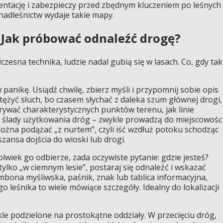
entację i zabezpieczy przed zbędnym kluczeniem po leśnych
nadleśnictw wydaje takie mapy.
. Jak próbować odnaleźć drogę?
czesna technika, ludzie nadal gubią się w lasach. Co, gdy tak
anikę. Usiądź chwilę, zbierz myśli i przypomnij sobie opis
tężyć słuch, bo czasem słychać z daleka szum głównej drogi,
rywać charakterystycznych punktów terenu, jak linie
y ślady użytkowania dróg – zwykle prowadzą do miejscowośc
ożna podążać „z nurtem”, czyli iść wzdłuż potoku schodząc
zansa dojścia do wioski lub drogi.
kolwiek go odbierze, zada oczywiste pytanie: gdzie jesteś?
tylko „w ciemnym lesie”, postaraj się odnaleźć i wskazać
bona myśliwska, paśnik, znak lub tablica informacyjna,
o leśnika to wiele mówiące szczegóły. Idealny do lokalizacji
le podzielone na prostokątne oddziały. W przecięciu dróg,