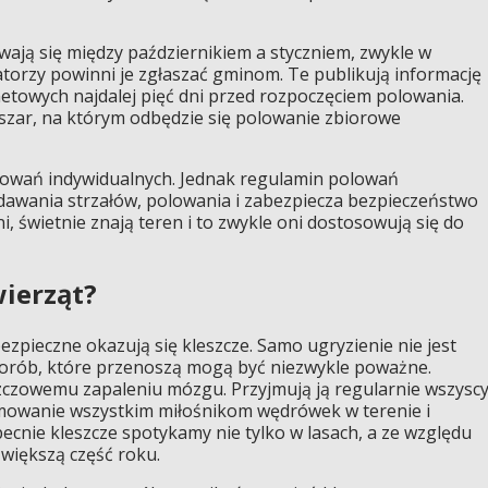
ają się między październikiem a styczniem, zwykle w
atorzy powinni je zgłaszać gminom. Te publikują informację
etowych najdalej pięć dni przed rozpoczęciem polowania.
szar, na którym odbędzie się polowanie zbiorowe
lowań indywidualnych. Jednak regulamin polowań
dawania strzałów, polowania i zabezpiecza bezpieczeństwo
i, świetnie znają teren i to zwykle oni dostosowują się do
wierząt?
zpieczne okazują się kleszcze. Samo ugryzienie nie jest
chorób, które przenoszą mogą być niezwykle poważne.
szczowemu zapaleniu mózgu. Przyjmują ją regularnie wszysc
jmowanie wszystkim miłośnikom wędrówek w terenie i
ecnie kleszcze spotykamy nie tylko w lasach, a ze względu
większą część roku.