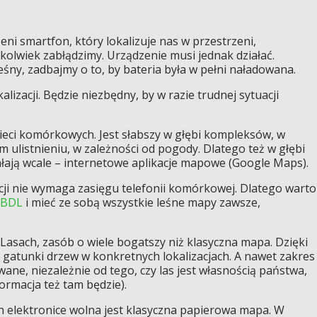
eni smartfon, który lokalizuje nas w przestrzeni,
kolwiek zabłądzimy. Urządzenie musi jednak działać.
eśny, zadbajmy o to, by bateria była w pełni naładowana.
alizacji. Będzie niezbędny, by w razie trudnej sytuacji
sieci komórkowych. Jest słabszy w głębi kompleksów, w
 ulistnieniu, w zależności od pogody. Dlatego też w głębi
ziałają wcale – internetowe aplikacje mapowe (Google Maps).
cji nie wymaga zasięgu telefonii komórkowej. Dlatego warto
mBDL
i mieć ze sobą wszystkie leśne mapy zawsze,
asach, zasób o wiele bogatszy niż klasyczna mapa. Dzięki
atunki drzew w konkretnych lokalizacjach. A nawet zakres
wane, niezależnie od tego, czy las jest własnością państwa,
ormacja też tam będzie).
elektronice wolna jest klasyczna papierowa mapa. W