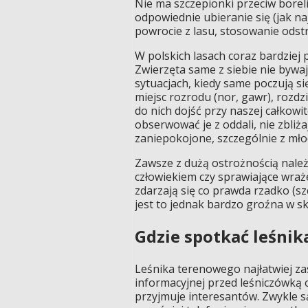
Nie ma szczepionki przeciw borel
odpowiednie ubieranie się (jak na
powrocie z lasu, stosowanie odst
W polskich lasach coraz bardziej p
Zwierzęta same z siebie nie bywaj
sytuacjach, kiedy same poczują s
miejsc rozrodu (nor, gawr), rozdz
do nich dojść przy naszej całkowit
obserwować je z oddali, nie zbliż
zaniepokojone, szczególnie z młod
Zawsze z dużą ostrożnością należ
człowiekiem czy sprawiające wraż
zdarzają się co prawda rzadko (sz
jest to jednak bardzo groźna w s
Gdzie spotkać leśnik
Leśnika terenowego najłatwiej zast
informacyjnej przed leśniczówką o
przyjmuje interesantów. Zwykle s