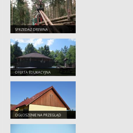
PRZYRODNICZYCH NA
OBSZARACH ZARZĄDZANYCH
PRZEZ PGL LASY PAŃSTWOWE
SPRZEDAŻ DREWNA
OFERTA EDUKACYJNA
OGŁOSZENIE NA PRZEGLĄD
BUDYNKÓW