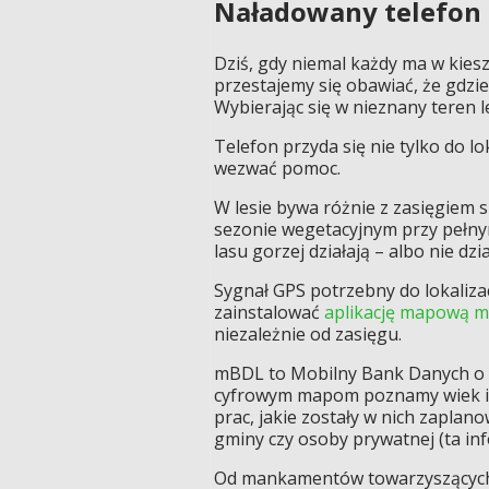
Naładowany telefon
Dziś, gdy niemal każdy ma w kiesz
przestajemy się obawiać, że gdzie
Wybierając się w nieznany teren l
Telefon przyda się nie tylko do lok
wezwać pomoc.
W lesie bywa różnie z zasięgiem 
sezonie wegetacyjnym przy pełnym
lasu gorzej działają – albo nie d
Sygnał GPS potrzebny do lokaliza
zainstalować
aplikację mapową 
niezależnie od zasięgu.
mBDL to Mobilny Bank Danych o L
cyfrowym mapom poznamy wiek i g
prac, jakie zostały w nich zaplano
gminy czy osoby prywatnej (ta inf
Od mankamentów towarzyszących 