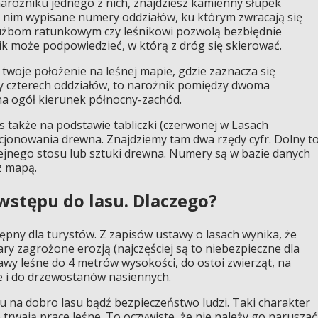
narożniku jednego z nich, znajdziesz kamienny słupek
a nim wypisane numery oddziałów, ku którym zwracają się
łużbom ratunkowym czy leśnikowi pozwolą bezbłędnie
nik może podpowiedzieć, w którą z dróg się skierować.
ć twoje położenie na leśnej mapie, gdzie zaznacza się
ry czterech oddziałów, to narożnik pomiędzy dwoma
a ogół kierunek północny-zachód.
as także na podstawie tabliczki (czerwonej w Lasach
cjonowania drewna. Znajdziemy tam dwa rzędy cyfr. Dolny t
ejnego stosu lub sztuki drewna. Numery są w bazie danych
z mapą.
wstępu do lasu. Dlaczego?
ępny dla turystów. Z zapisów ustawy o lasach wynika, że
ry zagrożone erozją (najczęściej są to niebezpieczne dla
awy leśne do 4 metrów wysokości, do ostoi zwierząt, na
e i do drzewostanów nasiennych.
 na dobro lasu bądź bezpieczeństwo ludzi. Taki charakter
trwają prace leśne. To oczywiste, że nie należy go naruszać