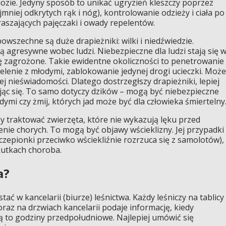
iozie. Jedyny sposób to unikać ugryzień kleszczy poprzez
jmniej odkrytych rąk i nóg), kontrolowanie odzieży i ciała po
raszających pajęczaki i owady repelentów.
owszechne są duże drapieżniki: wilki i niedźwiedzie.
ą agresywne wobec ludzi. Niebezpieczne dla ludzi stają się 
ię zagrożone. Takie ewidentne okoliczności to penetrowanie
ielenie z młodymi, zablokowanie jedynej drogi ucieczki. Może
ej nieświadomości. Dlatego dostrzegłszy drapieżniki, lepiej
ając się. To samo dotyczy dzików – mogą być niebezpieczne
ymi czy żmij, których jad może być dla człowieka śmiertelny
y traktować zwierzęta, które nie wykazują lęku przed
enie chorych. To mogą być objawy wścieklizny. Jej przypadki
czepionki przeciwko wściekliźnie rozrzuca się z samolotów),
kutkach choroba.
a?
ać w kancelarii (biurze) leśnictwa. Każdy leśniczy na tablicy
raz na drzwiach kancelarii podaje informację, kiedy
ą to godziny przedpołudniowe. Najlepiej umówić się