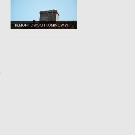
REMONT DWÓCH KOMINÓW W
BUDYNKACH NADLEŚNICTWA
MIĘKINIA
i