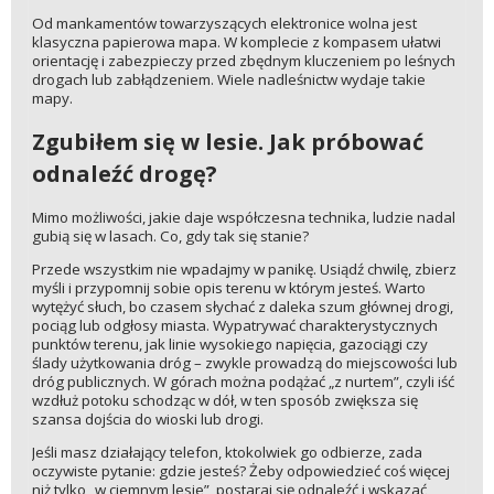
Od mankamentów towarzyszących elektronice wolna jest
klasyczna papierowa mapa. W komplecie z kompasem ułatwi
orientację i zabezpieczy przed zbędnym kluczeniem po leśnych
drogach lub zabłądzeniem. Wiele nadleśnictw wydaje takie
mapy.
Zgubiłem się w lesie. Jak próbować
odnaleźć drogę?
Mimo możliwości, jakie daje współczesna technika, ludzie nadal
gubią się w lasach. Co, gdy tak się stanie?
Przede wszystkim nie wpadajmy w panikę. Usiądź chwilę, zbierz
myśli i przypomnij sobie opis terenu w którym jesteś. Warto
wytężyć słuch, bo czasem słychać z daleka szum głównej drogi,
pociąg lub odgłosy miasta. Wypatrywać charakterystycznych
punktów terenu, jak linie wysokiego napięcia, gazociągi czy
ślady użytkowania dróg – zwykle prowadzą do miejscowości lub
dróg publicznych. W górach można podążać „z nurtem”, czyli iść
wzdłuż potoku schodząc w dół, w ten sposób zwiększa się
szansa dojścia do wioski lub drogi.
Jeśli masz działający telefon, ktokolwiek go odbierze, zada
oczywiste pytanie: gdzie jesteś? Żeby odpowiedzieć coś więcej
niż tylko „w ciemnym lesie”, postaraj się odnaleźć i wskazać