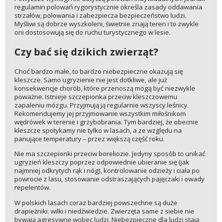
regulamin polowań rygorystycznie określa zasady oddawania
strzałów, polowania i zabezpiecza bezpieczeństwo ludzi.
Myśliwi są dobrze wyszkoleni, świetnie znają teren i to zwykle
oni dostosowują się do ruchu turystycznego w lesie.
Czy bać się dzikich zwierząt?
Choć bardzo małe, to bardzo niebezpieczne okazują się
kleszcze. Samo ugryzienie nie jest dotkliwe, ale już
konsekwencje chorób, które przenoszą mogą być niezwykle
poważne. Istnieje szczepionka przeciw kleszczowemu
zapaleniu mózgu. Przyjmują ją regularnie wszyscy leśnicy.
Rekomendujemy jej przyjmowanie wszystkim miłośnikom
wędrówek w terenie i grzybobrania. Tym bardziej, że obecnie
kleszcze spotykamy nie tylko w lasach, a ze względu na
panujące temperatury – przez większą część roku.
Nie ma szczepionki przeciw boreliozie. Jedyny sposób to unikać
ugryzień kleszczy poprzez odpowiednie ubieranie się (jak
najmniej odkrytych rąk i nóg), kontrolowanie odzieży i ciała po
powrocie z lasu, stosowanie odstraszających pajęczaki i owady
repelentów.
W polskich lasach coraz bardziej powszechne są duże
drapieżniki: wilki i niedźwiedzie. Zwierzęta same z siebie nie
bywają agresywne wobec ludzi. Niebezpieczne dla ludzi stają