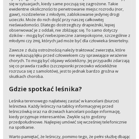
się w sytuacjach, kiedy same poczują się zagrożone. Takie
ewidentne okoliczności to penetrowanie miejsc rozrodu (nor,
gawr), rozdzielenie z młodymi, zablokowanie jedynej drogi
ucieczki. Może do nich dojść przy naszej całkowitej
nieświadomości. Dlatego dostrzegłszy drapieżniki, lepiej
obserwować je z oddali, nie zbliżając się. To samo dotyczy
dzików – mogą być niebezpieczne zaniepokojone, szczególnie z
młodymi czy żmij, których jad może być dla człowieka śmiertelny.
Zawsze z dużą ostrożnością należy traktować zwierzęta, które
nie wykazują lęku przed człowiekiem czy sprawiające wrażenie
chorych. To mogą być objawy wścieklizny. Jej przypadki zdarzają
się co prawda rzadko (szczepionki przeciwko wściekliźnie
rozrzuca się z samolotów), jest to jednak bardzo groźna w
skutkach choroba.
Gdzie spotkać leśnika?
Leśnika terenowego najłatwiej zastać w kancelarii (biurze)
leśnictwa. Każdy leśniczy na tablicy informacyjnej przed
leśniczówką oraz na drzwiach kancelarii podaje informację,
kiedy przyjmuje interesantów. Zwykle są to godziny
przedpołudniowe. Najlepiej umówić się wcześniej telefonicznie
na spotkanie.
Warto pamiętać, że leśniczy, pomimo tego, że pełni służbę dbając