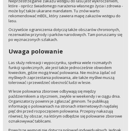
Nieprzestrzeganie zakazu wstępu do lasu jest wykroczeniem,
które - oprócz świadomego narażenia własnego życia i zdrowia -
może być także ukarane mandatem. Tu znów warto
rekomendować mBDL, który zawiera mapę zakazów wstępu do
lasu.
Oczywiście ograniczenia dotyczą także obszarów chronionych,
rezerwatów przyrody i parków narodowych. Tam poruszamy się
po wyznaczonych szlakach.
Uwaga polowanie
Las służy rekreacji i wypoczynku, spełnia wiele rozmaitych
funkcji społecznych, ale jest także jednocześnie obwodem
łowieckim, gdzie mogą trwać polowania. Nie można żądać od
myśliwych zaprzestania polowania, ale także myśliwi muszą
tolerować i przewidzieć obecność ludzi w lesie.
W lesie polowania zbiorowe odbywają się między
październikiem a styczniem, zwykle w weekendy i w ciągu dnia.
Organizatorzy powinni je zgłaszać gminom. Te publikują
informację o polowaniach na stronach internetowych najdalej
pięć dni przed rozpoczęciem polowania. Przepisy nakazują
również, by obszar, na którym odbędzie się polowanie zbiorowe
oznakowywać tablicami.
Powyższe wymogi nie dotyczą polowań indywidualnych. Jednak