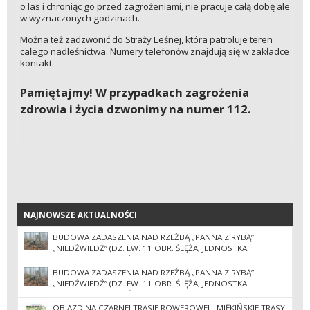
o las i chroniąc go przed zagrożeniami, nie pracuje całą dobę ale
w wyznaczonych godzinach.
Można też zadzwonić do Straży Leśnej, która patroluje teren
całego nadleśnictwa. Numery telefonów znajdują się w zakładce
kontakt.
Pamiętajmy! W przypadkach zagrożenia
zdrowia i życia dzwonimy na numer 112.
NAJNOWSZE AKTUALNOŚCI
NAJNOWSZE AKTUALNOŚCI
BUDOWA ZADASZENIA NAD RZEŹBĄ „PANNA Z RYBĄ” I
„NIEDŹWIEDŹ” (DZ. EW. 11 OBR. ŚLĘŻA, JEDNOSTKA
EWIDENCYJNA SOBÓTKA-MIASTO) II POSTĘPOWANIE
BUDOWA ZADASZENIA NAD RZEŹBĄ „PANNA Z RYBĄ” I
„NIEDŹWIEDŹ” (DZ. EW. 11 OBR. ŚLĘŻA, JEDNOSTKA
EWIDENCYJNA SOBÓTKA-MIASTO)
OBJAZD NA CZARNEJ TRASIE ROWEROWEJ - MIĘKIŃSKIE TRASY