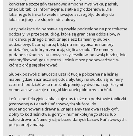
konkretne szczegóły terenowe: ambona myśliwska, paśnik,
znak lub tablica informacyjna, siatka ogrodzeniowa. Dla
lokalnego leśnika to wiele mówiące szczegóły. Idealny do
lokalizacji będzie słupek oddziałowy.
Lasy należące do państwa są zwykle podzielone na prostokątne
oddziały. W przecięciu dróg, które są granicami oddziałów, w
narożniku jednego z nich, znajdziesz kamienny słupek
oddziałowy. Czarną farbą będą na nim wypisane numery
oddziałów, ku którym zwracają się lica słupka. Te numery
podane służbom ratunkowym czy leśnikowi pozwolą bezbłędnie
zidentyfikować, gdzie jesteś. Leśnik może podpowiedzieć, w
którą z dróg się skierować.
Słupek pozwoli z łatwością ustalić twoje położenie na leśnej
mapie, gdzie zaznacza się oddziały. Gdy na słupku są numery
czterech oddziałów, to narożnik pomiędzy dwoma najniższymi
numerami wskazuje na ogół kierunek północny-zachód.
Leśnik perfekcyjnie zlokalizuje nas także na podstawie tabliczki
(czerwonej w Lasach Państwowych) służącej do
ewidencjonowania drewna. Znajdziemy tam dwa rzędy cyfr.
Dolny to kod leśnictwa, górny – numer kolejnego stosu lub
sztuki drewna. Numery są w bazie danych Lasów Państwowych,
połączonej z mapą.