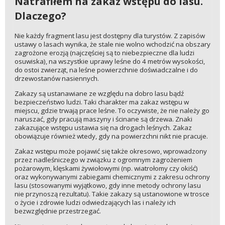
Natrafiłem na zakaz wstępu do lasu.
Dlaczego?
Nie każdy fragment lasu jest dostępny dla turystów. Z zapisów
ustawy o lasach wynika, że stale nie wolno wchodzić na obszary
zagrożone erozją (najczęściej są to niebezpieczne dla ludzi
osuwiska), na wszystkie uprawy leśne do 4 metrów wysokości,
do ostoi zwierząt, na leśne powierzchnie doświadczalne i do
drzewostanów nasiennych.
Zakazy są ustanawiane ze względu na dobro lasu bądź
bezpieczeństwo ludzi. Taki charakter ma zakaz wstępu w
miejscu, gdzie trwają prace leśne. To oczywiste, że nie należy go
naruszać, gdy pracują maszyny i ścinane są drzewa. Znaki
zakazujące wstępu ustawia się na drogach leśnych. Zakaz
obowiązuje również wtedy, gdy na powierzchni nikt nie pracuje.
Zakaz wstępu może pojawić się także okresowo, wprowadzony
przez nadleśniczego w związku z ogromnym zagrożeniem
pożarowym, klęskami żywiołowymi (np. wiatrołomy czy okiść)
oraz wykonywanymi zabiegami chemicznymi z zakresu ochrony
lasu (stosowanymi wyjątkowo, gdy inne metody ochrony lasu
nie przynoszą rezultatu). Takie zakazy są ustanowione w trosce
o życie i zdrowie ludzi odwiedzających las i należy ich
bezwzględnie przestrzegać.