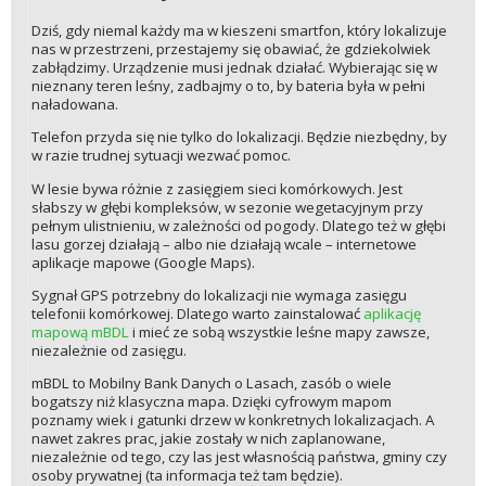
Dziś, gdy niemal każdy ma w kieszeni smartfon, który lokalizuje
nas w przestrzeni, przestajemy się obawiać, że gdziekolwiek
zabłądzimy. Urządzenie musi jednak działać. Wybierając się w
nieznany teren leśny, zadbajmy o to, by bateria była w pełni
naładowana.
Telefon przyda się nie tylko do lokalizacji. Będzie niezbędny, by
w razie trudnej sytuacji wezwać pomoc.
W lesie bywa różnie z zasięgiem sieci komórkowych. Jest
słabszy w głębi kompleksów, w sezonie wegetacyjnym przy
pełnym ulistnieniu, w zależności od pogody. Dlatego też w głębi
lasu gorzej działają – albo nie działają wcale – internetowe
aplikacje mapowe (Google Maps).
Sygnał GPS potrzebny do lokalizacji nie wymaga zasięgu
telefonii komórkowej. Dlatego warto zainstalować
aplikację
mapową mBDL
i mieć ze sobą wszystkie leśne mapy zawsze,
niezależnie od zasięgu.
mBDL to Mobilny Bank Danych o Lasach, zasób o wiele
bogatszy niż klasyczna mapa. Dzięki cyfrowym mapom
poznamy wiek i gatunki drzew w konkretnych lokalizacjach. A
nawet zakres prac, jakie zostały w nich zaplanowane,
niezależnie od tego, czy las jest własnością państwa, gminy czy
osoby prywatnej (ta informacja też tam będzie).