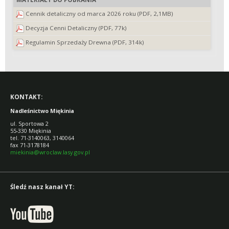
Cennik detaliczny od marca 2026 roku (PDF, 2,1MB)
Decyzja Cenni Detaliczny (PDF, 77k)
Regulamin Sprzedaży Drewna (PDF, 314k)
KONTAKT:
Nadleśnictwo Miękinia
ul. Sportowa 2
55-330 Miękinia
tel. 71-3140063, 3140064
fax 71-3178184
miekinia@wroclaw.lasy.gov.pl
Śledź nasz kanał YT: