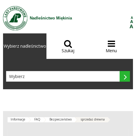
Przejdź do treści
A
Nadleśnictwo Miękinia
A
A


Wybierz nadleśnictwo
Szukaj
Menu

Informacje
FAQ
Bezpieczeństwo
sprzedaż drewna